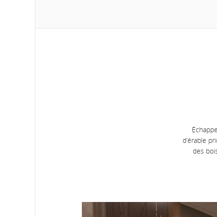
Échappez
d’érable pr
des boi