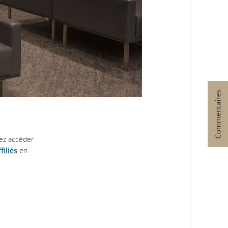
vez accéder
iliés
en