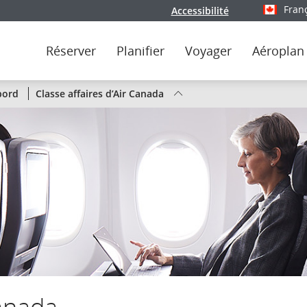
Fran
Accessibilité
Sélectionn
Réserver
Planifier
Voyager
Aéroplan
État
bord
Classe affaires d’Air Canada
des
vols
d’Air
Canada
par
liaison
ou
Canada
par