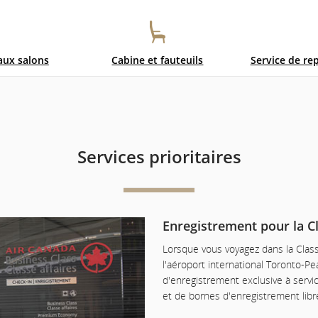
les
retards
 aux salons
Cabine et fauteuils
Service de re
et
les
annulations.
Services prioritaires
Enregistrement pour la Cl
Lorsque vous voyagez dans la Class
l'aéroport international Toronto-Pe
d'enregistrement exclusive à servi
et de bornes d'enregistrement libre