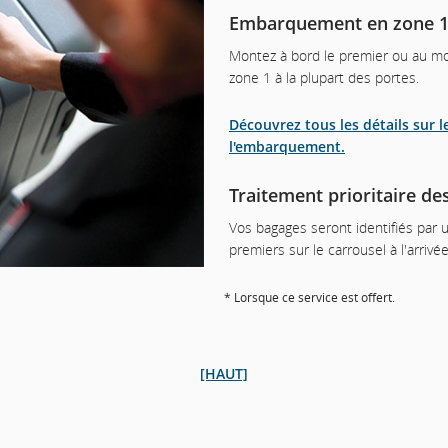
Embarquement en zone 
Montez à bord le premier ou au mom
zone 1 à la plupart des portes.
Découvrez tous les détails sur
l'embarquement.
Traitement prioritaire de
Vos bagages seront identifiés par un
premiers sur le carrousel à l'arrivé
* Lorsque ce service est offert.
[HAUT]