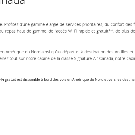
numéro
de
ire. Profitez d’une gamme élargie de services prioritaires, du confort des 
au-repas haut de gamme, de l’accès Wi-Fi rapide et gratuit**, de plus 
vol.
Renseignements
s en Amérique du Nord ainsi qu’au départ et à destination des Antilles et
sur
nez tout sur notre cabine de la classe Signature Air Canada, notre cabin
les
heures
Fi gratuit est disponible à bord des vols en Amérique du Nord et vers les destinat
de
départ
et
d’arrivée
prévues,