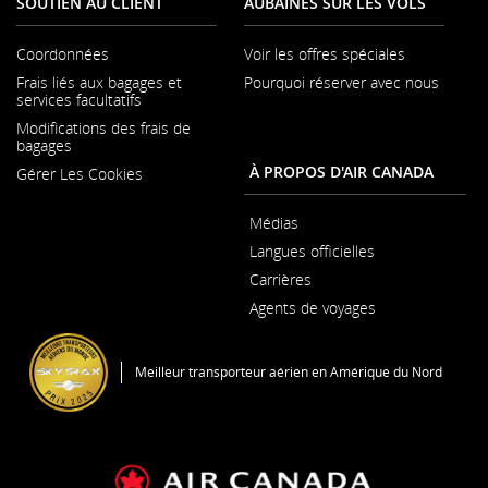
SOUTIEN AU CLIENT
AUBAINES SUR LES VOLS
préférences
linguistiques.
Coordonnées
Voir les offres spéciales
S'ouvre
Frais liés aux bagages et
Pourquoi réserver avec nous
dans
S'ouvr
services facultatifs
une
dans
nouvelle
Modifications des frais de
une
fenêtre
bagages
nouvel
fenêtr
À PROPOS D'AIR CANADA
Gérer Les Cookies
Médias
S'ouvre
Langues officielles
dans
S'ouvre
une
Carrières
dans
nouvelle
S'ouvre
une
fenêtre
Agents de voyages
dans
nouvelle
une
fenêtre
nouvelle
fenêtre
Meilleur transporteur aérien en Amérique du Nord