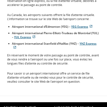
réservation en ligne express, ou la file d’attente virtuelle, destinés à
accélérer le passage au point de contrôle.
Au Canada, les aéroports suivants offrent la file d’attente virtuelle.
L’information se trouve sur le site Web de l’aéroport concerné :
Site
Aéroport international d’Edmonton (YEG)
–
YEG Express
Web
Aéroport international Pierre-Elliott-Trudeau de Montréal (YUL)
externe
Site
–
YUL Express
qui
Web
pourrait
Aéroport international Stanfield d’Halifax (YHZ)
–
YHZ Express
externe
ne
Site
qui
pas
Web
pourrait
respecter
En réservant le moment de votre passage au point de contrôle, avant
externe
ne
les
de vous rendre à l’aéroport ou une fois sur place, vous évitez les
qui
pas
directives
longues files d’attente au contrôle de sécurité.
pourrait
respecter
en
ne
les
matière
pas
Pour savoir si un aéroport international offre un service de file
directives
d’accessibi
respecter
d’attente virtuelle ou de rendez-vous pour le contrôle de sécurité,
en
ou
les
veuillez consulter le site Web de l’aéroport en question.
matière
les
directives
d’accessibilité
préférenc
en
ou
linguistiqu
matière
les
d’accessibilité
préférences
ou
linguistiques.
les