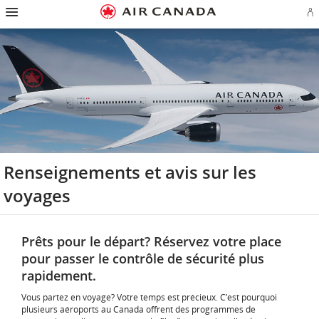
Passez
Passer
Passer
Passez
Passer
Passer
Passer
Ou
à
à
au
au
aux
au
à
u
la
la
contenu
champ
liens
plan
Pour
se
page
navigation
de
en
du
nous
o
d'accueil
principale
recherche
bas
site
joindre
cr
de
u
page
c
Aé
Renseignements et avis sur les
voyages
Prêts pour le départ? Réservez votre place
pour passer le contrôle de sécurité plus
rapidement.
Vous partez en voyage? Votre temps est précieux. C’est pourquoi
plusieurs aéroports au Canada offrent des programmes de