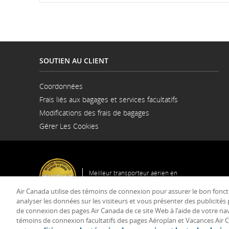
SOUTIEN AU CLIENT
Coordonnées
S'ouvre
Frais liés aux bagages et services facultatifs
dans
une
Modifications des frais de bagages
nouvelle
fenêtre
Gérer Les Cookies
Meilleur transporteur aérien en
Amérique du Nord
Air Canada utilise des témoins de connexion pour assurer le bon fonct
analyser les données sur les visiteurs et vous présenter des publicité
Conditi
de connexion des pages Air Canada de ce site Web à l’aide de votre na
témoins de connexion facultatifs des pages Aéroplan et Vacances Air C
© 2025 Air Canada