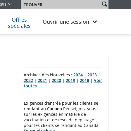
Effectuer
çais
Trouver
ez l’édition et la langue. Vous utilisez actuellement l’édition Cana
une
recherche
dans
Offres
Ouvrir une session
le
spéciales
site
Archives des Nouvelles :
2024
|
2023
|
2022
|
2021
|
2020
|
2019
|
2018
|
Voir
toutes
Exigences d’entrée pour les clients se
rendant au Canada
Renseignez-vous
sur les exigences en matière de
vaccination et de tests de dépistage
pour les clients se rendant au Canada.
En savoir plus >