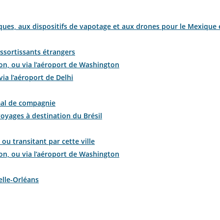
ques, aux dispositifs de vapotage et aux drones pour le Mexique
essortissants étrangers
n, ou via l’aéroport de Washington
ia l’aéroport de Delhi
mal de compagnie
voyages à destination du Brésil
ou transitant par cette ville
n, ou via l’aéroport de Washington
elle-Orléans