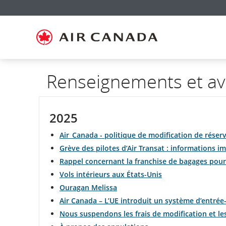
Passez
Passer
Passer
Passez
Passer
Passer
Passer
à
à
au
au
aux
au
à
la
la
contenu
champ
liens
plan
Pour
page
navigation
de
en
du
nous
d'accueil
principale
recherche
bas
site
joindre
de
page
Renseignements et avi
2025
Air Canada - politique de modification de réser
Grève des pilotes d’Air Transat : informations 
Rappel concernant la franchise de bagages pour
Vols intérieurs aux États-Unis
Ouragan Melissa
Air Canada – L’UE introduit un système d’entrée-
Nous suspendons les frais de modification et les