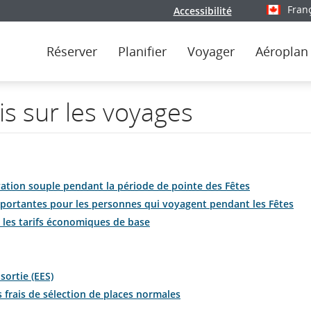
Fran
Accessibilité
Sélectionn
Réserver
Planifier
Voyager
Aéroplan
s sur les voyages
vation souple pendant la période de pointe des Fêtes
importantes pour les personnes qui voyagent pendant les Fêtes
 les tarifs économiques de base
sortie (EES)
 frais de sélection de places normales