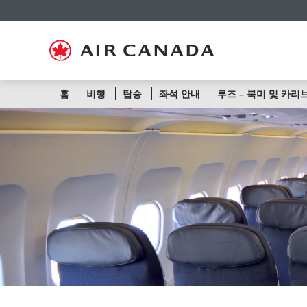
홈
주
콘
검
꼬
사
연
페
요
텐
색
리
이
락
이
탐
츠
필
말
트
처
지
색
로
드
링
맵
로
로
으
건
로
크
으
건
건
로
너
건
로
로
너
너
건
뛰
너
건
건
뛰
뛰
너
기
뛰
너
너
기
노
홈
비행
탑승
좌석 안내
루즈 – 북미 및 카리
기
뛰
기
뛰
뛰
기
기
기
선
또
는
항
공
편
번
호