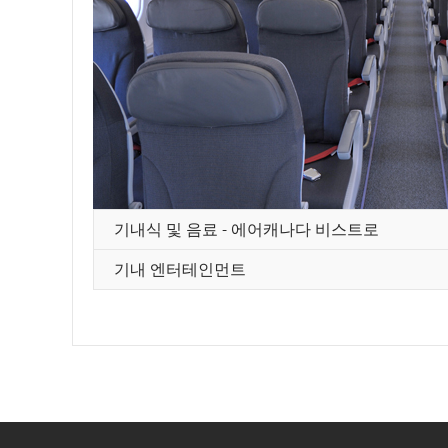
연,
취
소
항
공
편
기내식 및 음료 - 에어캐나다 비스트로
기내 엔터테인먼트