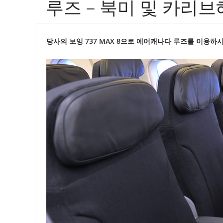
루즈 – 북미 및 카리브
별
에
당사의 보잉 737 MAX 8으로 에어캐나다 루즈를 이용하
어
캐
나
다
항
공
편
상
태
예