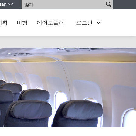
사
ean
찾
어를 선택하십시오. 현재 South Korea Korean 버전을 이용 중이십니다
이
기
트
검
계획
비행
에어로플랜
로그인
색