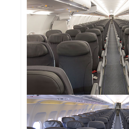
정/
예
상
출
발/
도
착
시
간
및
지