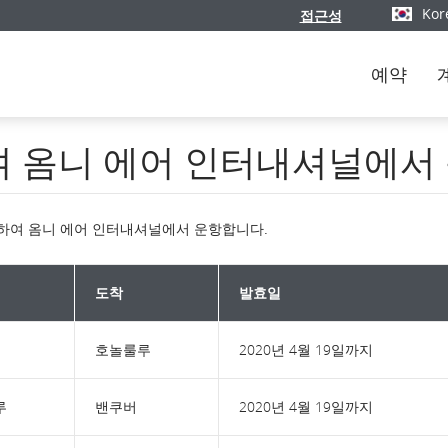
Kor
접근성
버전과 언
예약
 옴니 에어 인터내셔널에서
여 옴니 에어 인터내셔널에서 운항합니다.
도착
발효일
호놀룰루
2020년 4월 19일까지
루
밴쿠버
2020년 4월 19일까지