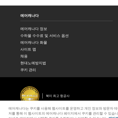
에어캐나다
에어캐나다 정보
새
수하물 수수료 및 서비스 옵션
창
으
에어캐나다 화물
로
새
열
사이트 맵
창
기
으
채용
로
새
열
현대노예방지법
창
새
기
으
쿠키 관리
창
로
으
열
로
기
열
기
북미 최고 항공사
에어캐나다는 쿠키를 사용해 웹사이트를 운영하고 개인 정보와 방문자 데
저를 통해 이 웹사이트의 에어캐나다 페이지에서 쿠키를 관리할 수 있습니