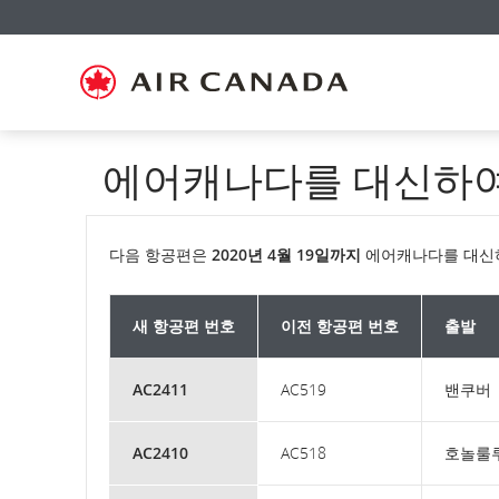
홈
주
콘
검
꼬
사
연
페
요
텐
색
리
이
락
이
탐
츠
필
말
트
처
지
색
로
드
링
맵
로
로
으
건
로
크
으
건
건
로
너
건
로
로
너
너
건
뛰
너
건
건
뛰
뛰
너
기
뛰
너
너
기
기
뛰
기
뛰
뛰
에어캐나다를 대신하여
기
기
기
다음 항공편은
2020년 4월 19일까지
에어캐나다를 대신하
새 항공편 번호
이전 항공편 번호
출발
AC2411
AC519
밴쿠버
AC2410
AC518
호놀룰