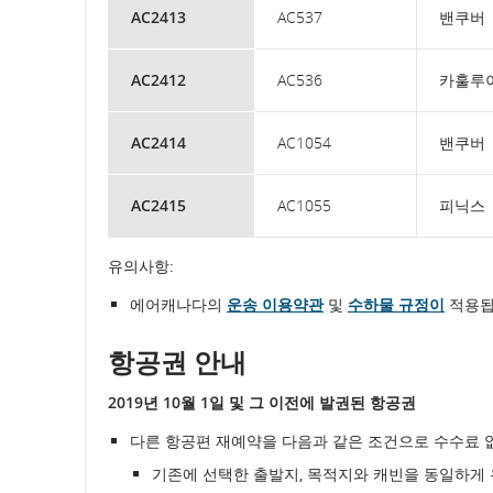
AC2413
AC537
밴쿠버
AC2412
AC536
카훌루
AC2414
AC1054
밴쿠버
AC2415
AC1055
피닉스
유의사항:
에어캐나다의
운송 이용약관
및
수하물 규정이
적용됩
항공권 안내
2019년 10월 1일 및 그 이전에 발권된 항공권
다른 항공편 재예약을 다음과 같은 조건으로 수수료 
기존에 선택한 출발지, 목적지와 캐빈을 동일하게 