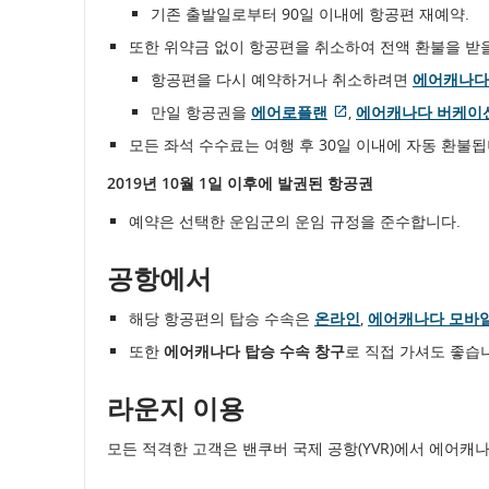
기존 출발일로부터 90일 이내에 항공편 재예약.
또한 위약금 없이 항공편을 취소하여 전액 환불을 받을
항공편을 다시 예약하거나 취소하려면
에어캐나다
접
만일 항공권을
에어로플랜
,
에어캐나다 버케이
근
모든 좌석 수수료는 여행 후 30일 이내에 자동 환불됩
성
지
2019년 10월 1일 이후에 발권된 항공권
침
및/
예약은 선택한 운임군의 운임 규정을 준수합니다.
또
는
공항에서
언
어
해당 항공편의 탑승 수속은
온라인
,
에어캐나다 모바일
의
또한
에어캐나다 탑승 수속 창구
로 직접 가셔도 좋습
무
를
충
라운지 이용
족
하
모든 적격한 고객은 밴쿠버 국제 공항(YVR)에서 에어캐
지
않