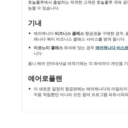
호놀롤루에서 출발하는 적격한 고객은 호놀롤루 국제 공항
을
능할 수 있습니다.
수
있
기내
는
외
부
에어캐나다
비즈니스 클래스
항공권을 구매한 경우, 
사
캐나다 북미 비즈니스 클래스 서비스를 받게 됩니다.
이
이코노미 클래스
좌석에 앉는 경우
에어캐나다 비스
트
니다.
입
니
옴니 에어 인터내셔널 여객기에는 각 좌석마다 개인용 
다.
에어로플랜
이 새로운 일정의 항공편에는 에어캐나다의 마일리지 
자동 적립뿐만 아니라 모든 참여 프로그램 파트너와의