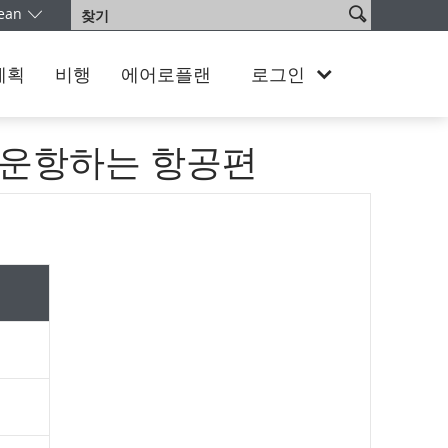
사
ean
찾
어를 선택하십시오. 현재 South Korea Korean 버전을 이용 중이십니다
이
기
트
검
계획
비행
에어로플랜
로그인
색
 운항하는 항공편