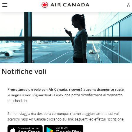
Salti
Salta
Salta
Salti
Salta
Salta
Salta
E
alla
alla
al
al
ai
alla
alla
l'
homepage
navigazione
contenuto
campo
link
mappa
sezione
o
principale
di
a
del
contatti
cr
ricerca
piè
sito
u
di
co
pagina
Ae
Notifiche voli
Prenotando un volo con Air Canada,
riceverà automaticamente tutte
le segnalazioni riguardanti il volo,
che potrà riconfermare al momento
del check-in.
Se non viaggia ma desidera comunque ricevere aggiornamenti sui voli,
scarichi l’app Air Canada cliccando sui link seguenti ed effettui l’iscrizione:
Sito
Sito