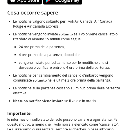
esterno
esterno
che
che
potrebbe
potrebbe
Cosa occorre sapere
non
non
soddisfare
soddisfare
Le notifiche valgono soltanto per i voli Air Canada, Air Canada
le
le
Rouge e Air Canada Express.
linee
linee
guida
guida
Le notifiche vengono inviate
soltanto
se il volo viene cancellato o
sull'accessibilità
sull'accessibilità
ritardato di almeno 15 minuti come segue:
e/o
e/o
le
le
24 ore prima della partenza,
preferenze
preferenze
lingistiche.
lingistiche.
4 ore prima della partenza, dopodiché
vengono inviate periodicamente per le modifiche che si
dovessero verificare entro le 4 ore prima della partenza.
Le notifiche per cambiamento del cancello d'imbarco vengono
comunicate
soltanto
nelle ultime 2 ore prima della partenza.
Le notifiche sulla partenza cessano 15 minuti prima della partenza
effettiva.
Nessuna notifica viene inviata
se il volo è in orario.
Importante:
le informazioni sullo stato del volo possono variare a ogni istante. Per
questo motivo, a meno che il volo non sia elencato come “cancellato”,
Le suggeriamo di presentarsi sempre al check-in in base all’orario