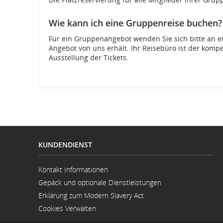
Wie kann ich eine Gruppenreise buchen?
Für ein Gruppenangebot wenden Sie sich bitte an e
Angebot von uns erhält. Ihr Reisebüro ist der komp
Ausstellung der Tickets.
KUNDENDIENST
Kontakt Informationen
Wird
Gepäck und optionale Dienstleistungen
in
neuem
Erklärung zum Modern Slavery Act
Fenster
Wird
geöffnet
Cookies Verwalten
in
neuem