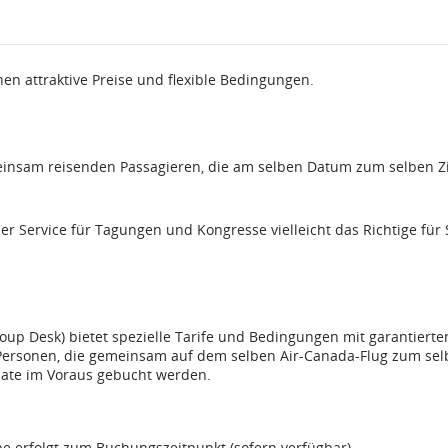
onen
en attraktive Preise und flexible Bedingungen.
insam reisenden Passagieren, die am selben Datum zum selben Zi
en
er Service für Tagungen und Kongresse vielleicht das Richtige für 
eiten,
ngen
up Desk) bietet spezielle Tarife und Bedingungen mit garantierte
Personen, die gemeinsam auf dem selben Air-Canada-Flug zum se
nate im Voraus gebucht werden.
ngen.
ppe erfolgt zum Buchungszeitpunkt (sofern verfügbar).