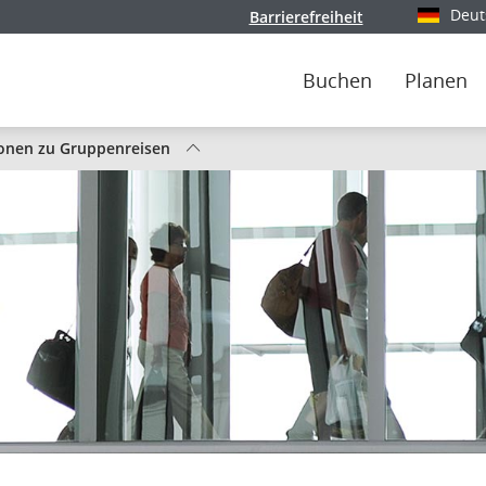
Deut
Barrierefreiheit
Wählen Si
Buchen
Planen
ionen zu Gruppenreisen
er.