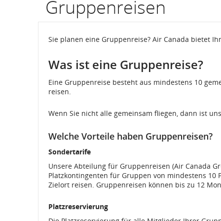
Gruppenreisen
Informati
zu
Sie planen eine Gruppenreise? Air Canada bietet Ihn
geplanten
Was ist eine Gruppenreise?
und
Eine Gruppenreise besteht aus mindestens 10 geme
geschätzt
reisen.
Abflug-
Wenn Sie nicht alle gemeinsam fliegen, dann ist uns
und
Welche Vorteile haben Gruppenreisen?
Ankunftsz
Sondertarife
Verspätu
Unsere Abteilung für Gruppenreisen (Air Canada Gro
Platzkontingenten für Gruppen von mindestens 10 
und
Zielort reisen. Gruppenreisen können bis zu 12 Mo
Stornieru
Platzreservierung
Die Platzreservierung für alle Mitglieder Ihrer Gru