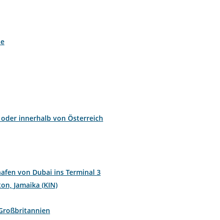
se
h oder innerhalb von Österreich
hafen von Dubai ins Terminal 3
on, Jamaika (KIN)
 Großbritannien