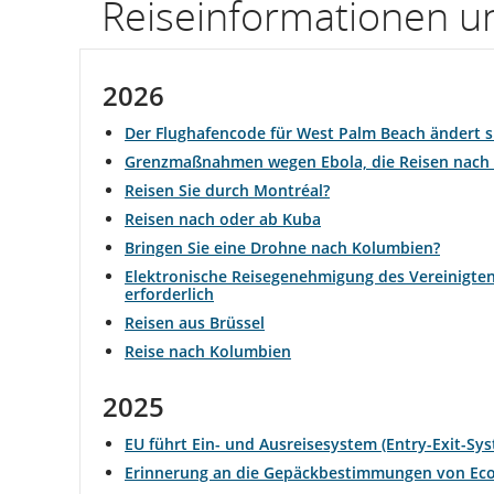
Reiseinformationen u
Informationen
zu
2026
geplanten
Der Flughafencode für West Palm Beach ändert si
und
Grenzmaßnahmen wegen Ebola, die Reisen nach 
Reisen Sie durch Montréal?
geschätzten
Reisen nach oder ab Kuba
Abflug-
Bringen Sie eine Drohne nach Kolumbien?
Elektronische Reisegenehmigung des Vereinigten 
und
erforderlich
Reisen aus Brüssel
Ankunftszeiten,
Reise nach Kolumbien
Verspätungen
2025
und
EU führt Ein- und Ausreisesystem (Entry-Exit-Sys
Stornierungen.
Erinnerung an die Gepäckbestimmungen von Ec