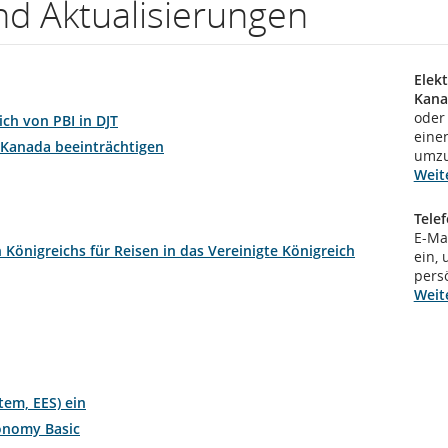
nd Aktualisierungen
Elek
Kana
oder
ch von PBI in DJT
eine
Kanada beeinträchtigen
umzu
Weit
Tele
E-Ma
Königreichs für Reisen in das Vereinigte Königreich
ein, 
pers
Weit
tem, EES) ein
onomy Basic