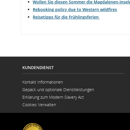
Wollen Sie diesen Sommer die Magdalenen-Insel
Rebooking policy due to Western wildfires
Reisetipps für die Frühlingsferien
KUNDENDIENST
Kontakt Informationen
Wird
Gepäck und optionale Dienstleistungen
in
neuem
Erklärung zum Modern Slavery Act
Fenster
Wird
geöffnet
Cookies Verwalten
in
neuem
Fenster
geöffnet