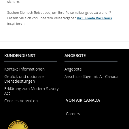
sichern.
Suchen Sie nach Reisetipps, um Ihre Reise reibungslos zu planen?
Lassen Sie sich von unserem Reiseratgeber
Air Canada Vacations
inspirieren.
KUNDENDIENST
ANGEBOTE
Kontakt Informationen
Angebote
Wird
Gepäck und optionale
Anschlussflüge mit Air Canada
in
Dienstleistungen
neuem
Fenster
Erklärung zum Modern Slavery
geöffnet
Act
Wird
VON AIR CANADA
Cookies Verwalten
in
neuem
Fenster
Careers
geöffnet
Wird
in
neuem