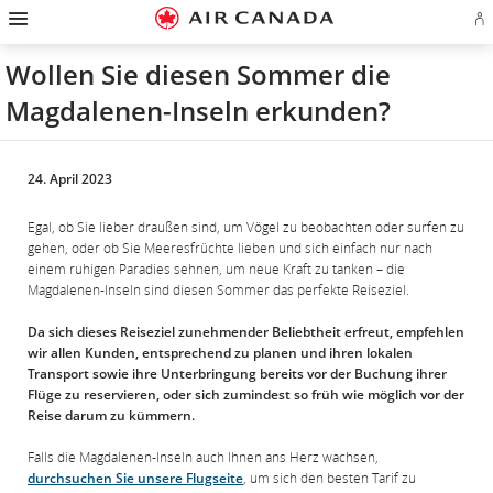
Zur
Zur
Zu
Zum
Zu
Zur
Zu
A
Startseite
Hauptnavigation
Inhalten
Suchfeld
Links
Sitemap
Kontakt
od
springen
springen
springen
springen
in
springen
springen
Ae
der
Wollen Sie diesen Sommer die
Ko
Fußzeile
er
springen
Magdalenen-Inseln erkunden?
24. April 2023
Egal, ob Sie lieber draußen sind, um Vögel zu beobachten oder surfen zu
gehen, oder ob Sie Meeresfrüchte lieben und sich einfach nur nach
einem ruhigen Paradies sehnen, um neue Kraft zu tanken – die
Magdalenen-Inseln sind diesen Sommer das perfekte Reiseziel.
Da sich dieses Reiseziel zunehmender Beliebtheit erfreut, empfehlen
wir allen Kunden, entsprechend zu planen und ihren lokalen
Transport sowie ihre Unterbringung bereits vor der Buchung ihrer
Flüge zu reservieren, oder sich zumindest so früh wie möglich vor der
Reise darum zu kümmern.
Falls die Magdalenen-Inseln auch Ihnen ans Herz wachsen,
durchsuchen Sie unsere Flugseite
, um sich den besten Tarif zu