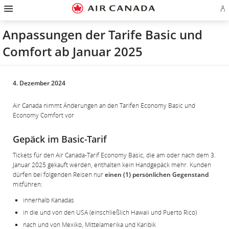
Zur
Zur
Zu
Zum
Zu
Zur
Zu
A
Startseite
Hauptnavigation
Inhalten
Suchfeld
Links
Sitemap
Kontakt
od
springen
springen
springen
springen
in
springen
springen
Ae
der
Anpassungen der Tarife Basic und
Ko
Fußzeile
er
springen
Comfort ab Januar 2025
4. Dezember 2024
Air Canada nimmt Änderungen an den Tarifen Economy Basic und
Economy Comfort vor
Gepäck im Basic-Tarif
Tickets für den Air Canada-Tarif Economy Basic, die am oder nach dem 3.
Januar 2025 gekauft werden, enthalten kein Handgepäck mehr. Kunden
dürfen bei folgenden Reisen nur
einen (1) persönlichen Gegenstand
mitführen:
innerhalb Kanadas
in die und von den USA (einschließlich Hawaii und Puerto Rico)
nach und von Mexiko, Mittelamerika und Karibik