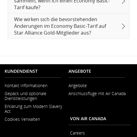
sammeln, wenn ich einen Economy Basic-
Tarif kaufe?
Wie wirken sich die bevorstehenden
Änderungen im Economy Basic-Tarif auf
Star Alliance Gold-Mitglieder aus?
KUNDENDIENST
ANGEBOTE
Kontakt Informationen
Angebote
Wird
Gepäck und optionale
Anschlussflüge mit Air Canada
in
Dienstleistungen
neuem
Fenster
Erklärung zum Modern Slavery
geöffnet
Act
Wird
VON AIR CANADA
Cookies Verwalten
in
neuem
Fenster
Careers
geöffnet
Wird