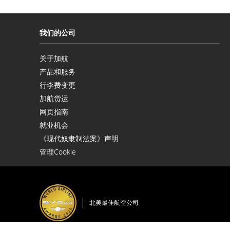
预
我们的公司
计
关于加航
出
在
产品和服务
新
发
窗
行李费变更
口
及
内
加航货运
在
打
网页指南
新
开
抵
窗
就业机会
口
在
达
内
《现代奴隶制法案》声明
新
在
打
窗
管理Cookie
新
开
时
口
窗
内
口
打
间、
内
开
打
开
航
北美最佳航空公司
班