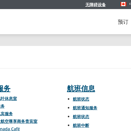
无障碍设备
选择您
预订
服务
航班信息
枫叶休息室
航班状态
服务
航班通知服务
礼宾服务
航班状态
大航空尊享商务贵宾室
航班中断
anada Café