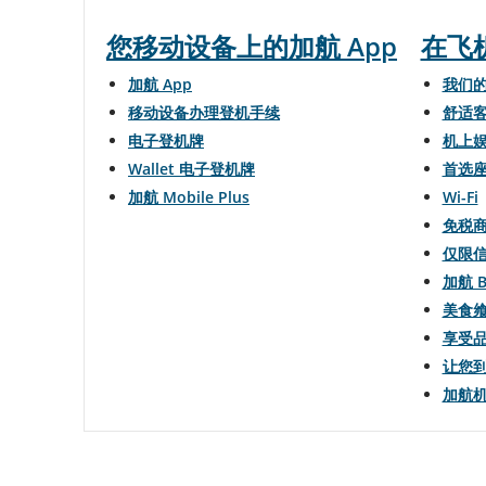
的
您移动设备上的加航 App
在飞
加
加航 App
我们
移动设备办理登机手续
舒适
航
电子登机牌
机上
航
Wallet 电子登机牌
首选
加航 Mobile Plus
班
Wi-Fi
免税
状
仅限
态。
加航 B
美食
关
享受
于
让您
加航
原
定
和