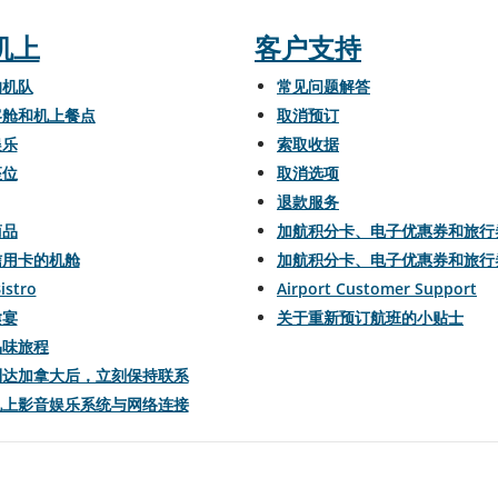
机上
客户支持
的机队
常见问题解答
客舱和机上餐点
取消预订
娱乐
索取收据
座位
取消选项
退款服务
商品
加航积分卡、电子优惠券和旅行
信用卡的机舱
加航积分卡、电子优惠券和旅行
istro
Airport Customer Support
飨宴
关于重新预订航班的小贴士
品味旅程
到达加拿大后，立刻保持联系
机上影音娱乐系统与网络连接