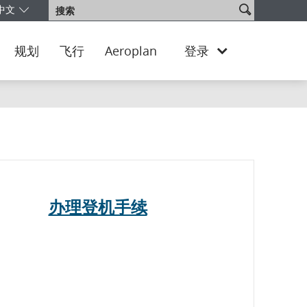
搜
中文
搜
的版本和语言。您目前正使用 Canada Chinese 版本。
将以加元 -
CA
索
索
网
站
规划
飞行
Aeroplan
登录
办理登机手续