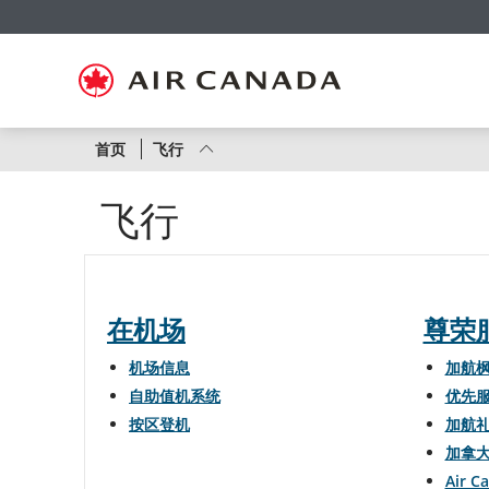
跳
跳
跳
跳
跳
跳
跳
至
至
至
至
至
至
至
主
主
内
搜
页
网
联
页
导
容
索
脚
页
系
航
栏
链
指
我
接
南
们
按
首页
飞行
航
飞行
线
或
航
在机场
尊荣
班
机场信息
加航
自助值机系统
优先
号
按区登机
加航
显
加拿
示
Air C