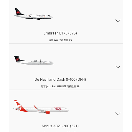
Embraer
E175 (E75)
运营
Jazz
飞机数量
25
De Havilland
Dash 8-400 (DH4)
运营
Jazz, PAL AIRLINES
飞机数量
39
Air
Canada
Rouge
Airbus
A321-200 (321)