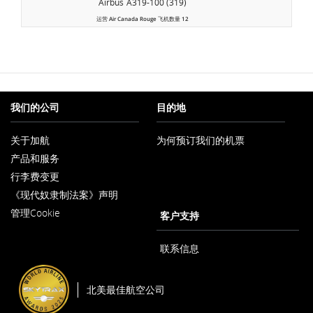
Airbus
A319-100 (319)
运营
Air Canada Rouge
飞机数量
12
我们的公司
目的地
关于加航
为何预订我们的机票
在
产品和服务
新
窗
行李费变更
口
内
《现代奴隶制法案》声明
在
打
管理Cookie
新
客户支持
开
窗
口
内
联系信息
打
开
北美最佳航空公司