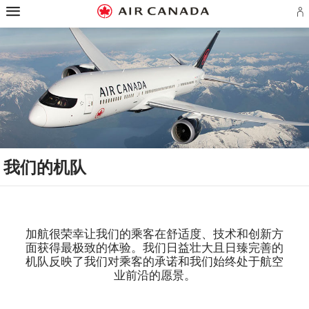
跳
跳
跳
跳
跳
跳
跳
至
至
至
至
至
至
至
登
主
主
内
搜
页
网
联
录
页
导
容
索
脚
页
系
或
航
栏
链
指
我
创
接
南
们
建
A
账
户
我们的机队
加航很荣幸让我们的乘客在舒适度、技术和创新方
面获得最极致的体验。我们日益壮大且日臻完善的
机队反映了我们对乘客的承诺和我们始终处于航空
业前沿的愿景。