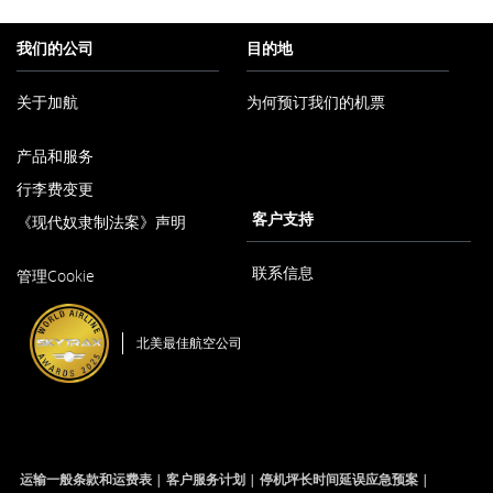
我们的公司
目的地
关于加航
为何预订我们的机票
在
产品和服务
新
窗
行李费变更
口
客户支持
《现代奴隶制法案》声明
内
打
在
开
联系信息
管理Cookie
新
窗
口
北美最佳航空公司
内
打
开
运输一般条款和运费表
客户服务计划
停机坪长时间延误应急预案