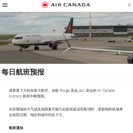
跳
跳
跳
跳
跳
跳
跳
登
至
至
至
至
至
至
至
录
主
主
内
搜
页
网
联
或
页
导
容
索
脚
页
系
创
航
栏
链
指
我
建
接
南
们
Ae
账
户
每日航班预报
请查看下方的加拿大航空、加航 Rouge 及由 Jazz 承运的 Air Canada
Express 航班中断预报。
当所预报的天气或其他因素可能引起航班延误和取消时，受影响的机场将
会按照日期、地区和城市列在下方。
航班通知