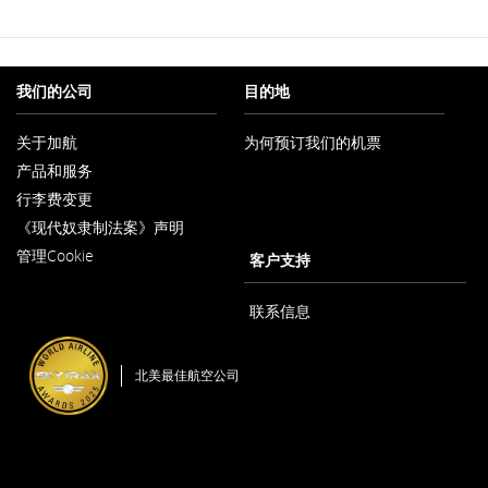
我们的公司
目的地
关于加航
为何预订我们的机票
在
产品和服务
新
窗
行李费变更
口
内
《现代奴隶制法案》声明
在
打
管理Cookie
新
客户支持
开
窗
口
内
联系信息
打
开
北美最佳航空公司