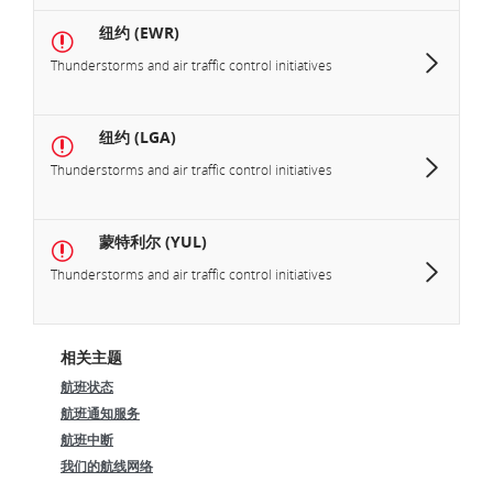
纽约 (EWR)
Thunderstorms and air traffic control initiatives
纽约 (LGA)
Thunderstorms and air traffic control initiatives
蒙特利尔 (YUL)
Thunderstorms and air traffic control initiatives
相关主题
航班状态
航班通知服务
航班中断
我们的航线网络