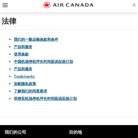
跳
跳
跳
跳
跳
跳
跳
登
至
至
至
至
至
至
至
录
主
主
内
搜
页
网
联
或
页
导
容
索
脚
页
系
法律
创
航
栏
链
指
我
建
接
南
们
Ae
账
户
我们的一般运输条款和条件
产品和服务
使用条款
中国机场停机坪长时间延误应急计划
产品和服务
Trademarks
加航隐私政策
了解我们的同意要求
菲律宾机场停机坪长时间延误应急计划
我们的公司
目的地