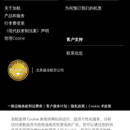
关于加航
为何预订我们的机票
在
产品和服务
新
窗
行李费变更
口
内
《现代奴隶制法案》声明
在
打
管理Cookie
新
客户支持
开
窗
口
内
联系信息
打
开
北美最佳航空公司
一般运输条款和运费表
客户服务计划
隐私政策
Cookie 术政策
加航使用 Cookie 来维持网站的运行、提供个性化服务、分析
访问者数据并为您投放相关性更高的广告。您可以通过您的浏
Facebook
在
外
Twitter
在
外
YouTube
在
外
RSS
在
外
(打
新
部
(打
新
部
(打
新
部
Feeds
新
部