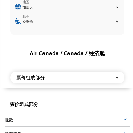
地区
舱等
Air Canada / Canada / 经济舱
票
价
票
票价组成部分
组
价
成
组
退款
成
部
Mor
部
deta
分