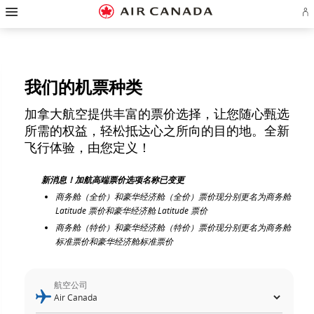
跳
跳
跳
跳
跳
跳
跳
登
至
至
至
至
至
至
至
录
主
主
内
搜
页
网
联
或
页
导
容
索
脚
页
系
创
航
栏
链
指
我
建
接
南
们
Ae
账
我们的机票种类
户
加拿大航空提供丰富的票价选择，让您随心甄选
所需的权益，轻松抵达心之所向的目的地。全新
飞行体验，由您定义！
新消息！加航高端票价选项名称已变更
商务舱（全价）和豪华经济舱（全价）票价现分别更名为商务舱
Latitude 票价和豪华经济舱 Latitude 票价
商务舱（特价）和豪华经济舱（特价）票价现分别更名为商务舱
标准票价和豪华经济舱标准票价
航空公司