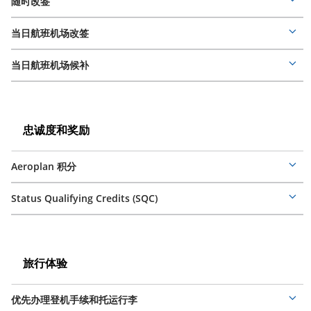
分
随时改签
Mor
deta
当日航班机场改签
Mor
deta
当日航班机场候补
Mor
deta
忠
诚
忠
忠诚度和奖励
度
诚
和
度
Aeroplan 积分
和
奖
Mor
奖
deta
励
励
Status Qualifying Credits (SQC)
Mor
deta
旅
行
旅
旅行体验
体
行
验
体
优先办理登机手续和托运行李
验
Mor