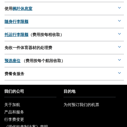
deta
使用
枫叶休息室
Mor
deta
随身行李限额
Mor
deta
托运行李限额
（费用按每程收取）
Mor
deta
免收一件体育器材的处理费
Mor
deta
预选座位
（费用按每个航段收取）
Mor
deta
费餐食服务
Mor
deta
我们的公司
目的地
关于加航
为何预订我们的机票
在
产品和服务
新
窗
行李费变更
口
内
《现代奴隶制法案》声明