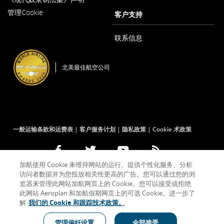
在
打
管理Cookie
新
客户支持
开
窗
口
内
联系信息
打
开
北美最佳航空公司
一般运输条款和运费表
客户服务计划
隐私政策
Cookie 术政策
Facebook
在
外
Twitter
在
外
YouTube
在
外
RSS
在
外
加航使用 Cookie 来维持网站的运行、提供个性化服务、分析
(打
新
部
(打
新
部
(打
新
部
Feeds
新
部
访问者数据并为您投放相关性更高的广告。您可以通过您的浏
开
窗
网
开
窗
网
开
窗
网
(打
窗
网
新
口
站
新
口
站
新
口
站
开
口
站
览器来管理此网站加航网页上的 Cookie。您可以接受或拒绝
窗
内
可
窗
内
可
窗
内
可
新
内
可
此网站 Aeroplan 和加航假期网页上的可选 Cookie。进一步了
口)
打
能
口)
打
能
口)
打
能
窗
打
能
解
我们的 Cookie 和跟踪技术政策。
开
不
开
不
开
不
口)
开
不
表示外部网站可能不符合无障碍指南和/或语言义务的要求。
符
符
符
符
合
合
合
合
管理偏好设置
全部接受