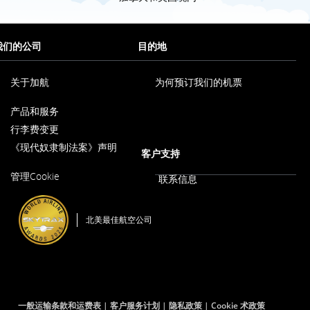
我们的公司
目的地
关于加航
为何预订我们的机票
在
产品和服务
新
窗
行李费变更
口
内
《现代奴隶制法案》声明
客户支持
打
在
开
管理Cookie
新
联系信息
窗
口
内
北美最佳航空公司
打
开
一般运输条款和运费表
客户服务计划
隐私政策
Cookie 术政策