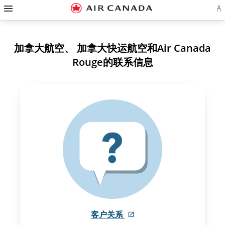
跳
跳
跳
跳
跳
跳
跳
登
至
至
至
至
至
至
至
录
主
主
内
搜
页
网
联
或
页
导
容
索
脚
页
系
创
航
栏
链
指
我
建
接
南
们
加拿大航空、 加拿大快运航空和Air Canada
Ae
账
Rouge的联系信息
户
外
客户关系