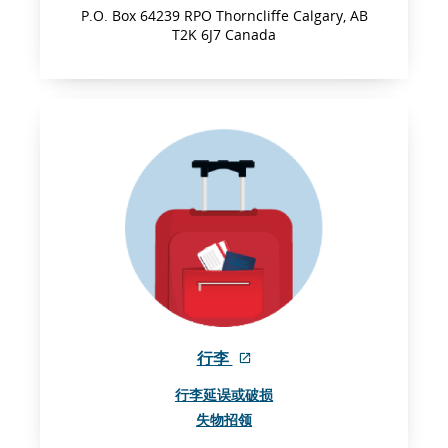
部
P.O. Box 64239 RPO Thorncliffe Calgary, AB
网
T2K 6J7 Canada
站
可
能
不
符
合
无
障
碍
指
南
和/
或
语
外
行李
言
部
义
行李延误或破损
网
务
失物招领
站
的