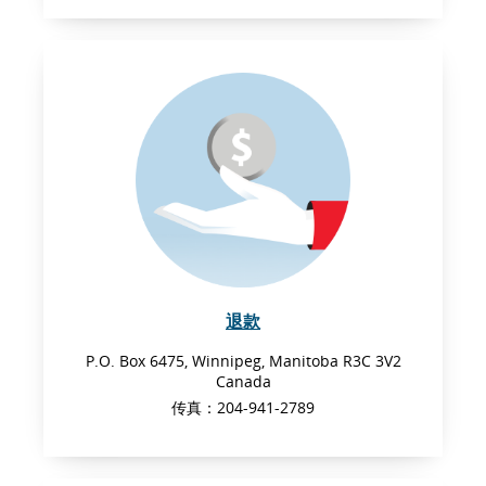
可
要
能
求。
不
符
合
无
障
碍
指
南
和/
或
语
退款
言
义
P.O. Box 6475, Winnipeg, Manitoba R3C 3V2
务
Canada
的
传真：204-941-2789
要
求。