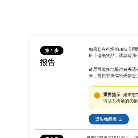
的
加
航
航
如果您在机场的加航专用
第 1 步
班上遗失物品，请填写我
班
报告
状
请尽可能多地提供有关遗
备，提供登录或密码信息
态。
关
重要提示:
如果您
请联系机场的失物
于
原
遗失物品表
外部网
定
当您提交遗失物品表后，我
和