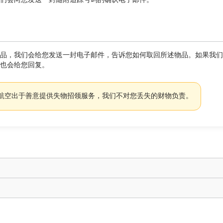
南
和/
或
语
言
义
品，我们会给您发送一封电子邮件，告诉您如何取回所述物品。如果我们
务
也会给您回复。
的
要
求。
航空出于善意提供失物招领服务，我们不对您丢失的财物负责。