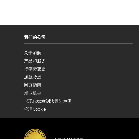
延
误
和
我们的公司
取
消
关于加航
在
产品和服务
的
新
窗
行李费变更
口
信
内
加航货运
在
打
网页指南
息。
新
开
窗
就业机会
口
在
内
《现代奴隶制法案》声明
新
在
打
窗
管理Cookie
新
开
口
窗
内
口
打
内
开
打
开