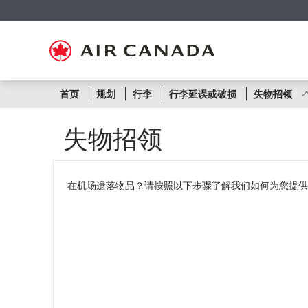
跳
跳
跳
跳
跳
跳
跳
至
至
至
至
至
至
至
主
主
内
搜
页
网
联
页
导
容
索
脚
页
系
航
栏
链
指
我
接
南
们
按
首页
规划
行李
行李延误或破损
失物招领
航
失物招领
线
或
在机场遗落物品？请按照以下步骤了解我们如何为您提供
航
班
号
显
示