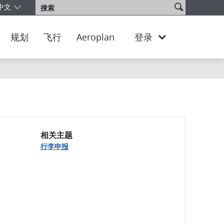
搜
中文
搜
的版本和语言。您目前正使用 Canada Chinese 版本。
将以加元 -
CA
索
索
网
站
规划
飞行
Aeroplan
登录
相关主题
行李申报