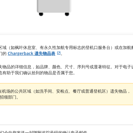
区域（如枫叶休息室、有永久性加航专用标志的登机口服务台）或在加航
们的
Chargerback 遗失物品表
。
外
部
失物品的详细信息，如品牌、颜色、尺寸、序列号或显著特征。对于电子
网
也有助于我们确认拾到的物品是否属于您。
站
可
能
在机场的公共区域（如洗手间、安检点、餐厅或普通登机区）遗失物品，
不
招领部门。
符
合
无
站可能不符合无障碍指南和/或语言义务的要求。
障
碍
指
们会向您发送一封随附追踪号码的确认电子邮件。