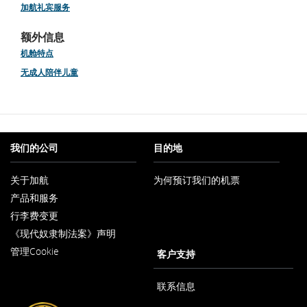
加航礼宾服务
额外信息
机舱特点
无成人陪伴儿童
我们的公司
目的地
关于加航
为何预订我们的机票
在
产品和服务
新
窗
行李费变更
口
内
《现代奴隶制法案》声明
在
打
管理Cookie
新
客户支持
开
窗
口
内
联系信息
打