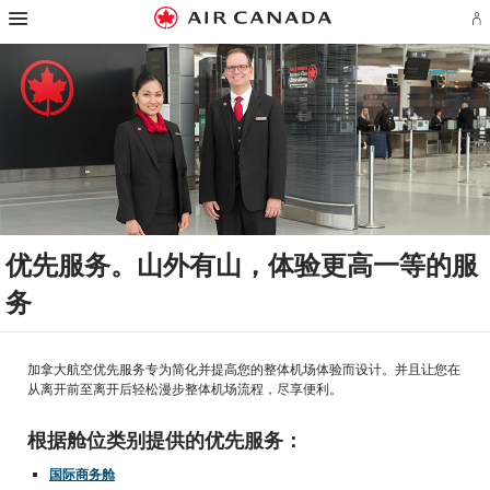
跳
跳
跳
跳
跳
跳
跳
登
至
至
至
至
至
至
至
录
主
主
内
搜
页
网
联
或
页
导
容
索
脚
页
系
创
航
栏
链
指
我
建
接
南
们
Ae
账
户
优先服务。山外有山，体验更高一等的服
务
加拿大航空优先服务专为简化并提高您的整体机场体验而设计。并且让您在
从离开前至离开后轻松漫步整体机场流程，尽享便利。
根据舱位类别提供的优先服务：
国际商务舱