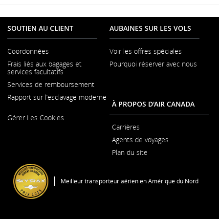
SOUTIEN AU CLIENT
AUBAINES SUR LES VOLS
Coordonnées
Voir les offres spéciales
S'ouvre
Frais liés aux bagages et
Pourquoi réserver avec nous
dans
services facultatifs
une
nouvelle
Services de remboursement
fenêtre
Rapport sur l’esclavage moderne
À PROPOS D'AIR CANADA
S'ouvre
Gérer Les Cookies
dans
une
Carrières
S'ouvre
nouvelle
Agents de voyages
dans
fenêtre
une
Plan du site
nouvelle
S'ouvre
fenêtre
dans
une
Meilleur transporteur aérien en Amérique du Nord
nouvelle
fenêtre