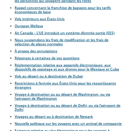
les personnes qui voyagent pendant les Fêtes
Rappel concernant la franchise de bagages pour les tarifs
économiques de base
Vols intérieurs aux États-Unis
Ouragan Melissa
Air Canada – L’UE introduit un système d’entrée-sortie (EES)
Nous suspendons les frais de modification et les frais de
sélection de places normales
À propos des annulations
Réponses à certaines de vos questions
Réglementation relative aux appareils électroniques, aux
dispositifs de vapotage et aux drones pour le Mexique et Cuba
Vols au départ ou à destination de Dubaï
Restrictions à l’entrée aux États-Unis pour les ressortissants
étrangers
Voyage à destination ou au départ de Washington, ou via
l’aéroport de Washington
Voyage à destination ou au départ de Delhi, ou via l’aéroport de
Delhi
Voyages au départ ou à destination de Newark
Nouvelle politique sur les voyages avec un animal de compagnie
Exigence relative au visa électronique pour les voyages à