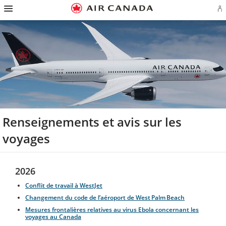
Passez
Passer
Passer
Passez
Passer
Passer
Passer
Ou
à
à
au
au
aux
au
à
u
la
la
contenu
champ
liens
plan
Pour
se
page
navigation
de
en
du
nous
o
d'accueil
principale
recherche
bas
site
joindre
cr
de
u
page
c
Aé
Renseignements et avis sur les
voyages
2026
Conflit de travail à WestJet
Changement du code de l’aéroport de West Palm Beach
Mesures frontalières relatives au virus Ebola concernant les
voyages au Canada