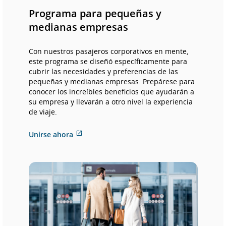
Programa para pequeñas y
medianas empresas
Con nuestros pasajeros corporativos en mente,
este programa se diseñó específicamente para
cubrir las necesidades y preferencias de las
pequeñas y medianas empresas. Prepárese para
conocer los increíbles beneficios que ayudarán a
su empresa y llevarán a otro nivel la experiencia
de viaje.
Sitio
Unirse ahora
externo
que
puede
no
cumplir
con
las
pautas
de