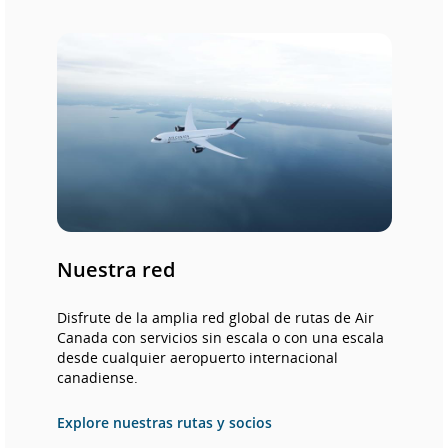
que
puede
no
cumplir
con
las
pautas
de
accesibil
o
las
preferen
lingüísti
Nuestra red
Disfrute de la amplia red global de rutas de Air
Canada con servicios sin escala o con una escala
desde cualquier aeropuerto internacional
canadiense.
Explore nuestras rutas y socios