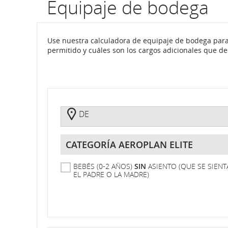
Equipaje de bodega
por
número
Use nuestra calculadora de equipaje de bodega par
permitido y cuáles son los cargos adicionales que d
de
Todavía
Tengo
vuelo.
no
boleto
tengo
Información
boleto
De
sobre
DE
horarios
Categoría
Aeroplan
programados
Elite
BEBÉS (0-2 AÑOS)
SIN
ASIENTO (QUE SE SIEN
y
EL PADRE O LA MADRE)
estimados
de
salida