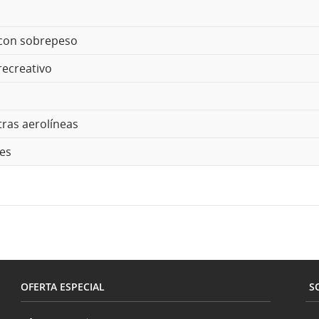
s/con sobrepeso
recreativo
tras aerolíneas
les
OFERTA ESPECIAL
S