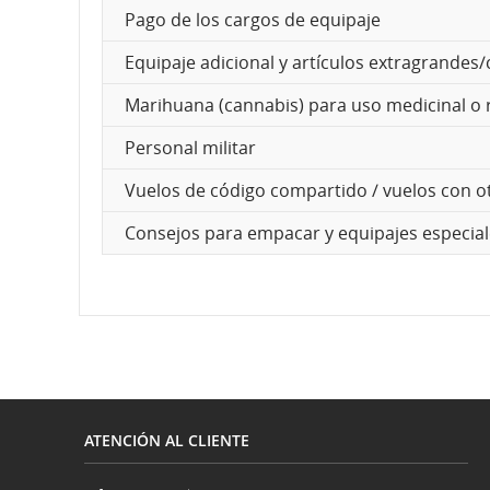
Pago de los cargos de equipaje
y
Equipaje adicional y artículos extragrande
de
Marihuana (cannabis) para uso medicinal o 
llegada,
Personal militar
demoras
Vuelos de código compartido / vuelos con o
y
Consejos para empacar y equipajes especia
cancelaciones.
ATENCIÓN AL CLIENTE