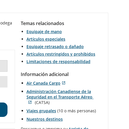
bodega
Temas relacionados
Equipaje de mano
Artículos especiales
Equipaje retrasado o dañado
Artículos restringidos y prohibidos
Limitaciones de responsabilidad
Información adicional
Air Canada Cargo
se
Sitio
Administración Canadiense de la
abre
externo
Seguridad en el Transporte Aéreo
en
que
Se
(CATSA)
una
puede
Sitio
abre
ventana
no
Viajes grupales
(10 o más personas)
externo
en
nueva
cumplir
que
una
Nuestros destinos
con
puede
ventana
las
no
nueva
Descargue e imprima su
tarjeta de