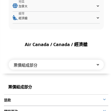
地區
艙等
Air Canada / Canada / 經濟艙
票
價
票
票價組成部分
組
價
組
成
退款
成
Mor
部
部
deta
分