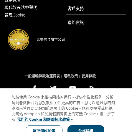
以
啟
現代奴役法案聲明
新
客戶支持
以
視
管理Cookie
新
窗
視
開
聯絡資訊
窗
啟
開
啟
北美最佳航空公司
一般運輸條款及運費表
隱私政策
使用條款
Facebook
以
外
Twitter
以
外
YouTube
以
外
RSS
以
外
加航使用 Cookie 来维持网站的运行、提供个性化服务、分析
(開
新
部
(開
新
部
(開
新
部
Feeds
新
部
访问者数据并为您投放相关性更高的广告。您可以通过您的浏
啟
視
網
啟
視
網
啟
視
網
(開
視
網
新
窗
站
新
窗
站
新
窗
站
啟
窗
站
览器来管理此网站加航网页上的 Cookie。您可以接受或拒绝
視
開
可
視
開
可
視
開
可
新
開
可
此网站 Aeroplan 和加航假期网页上的可选 Cookie。进一步了
窗)
啟
能
窗)
啟
能
窗)
啟
能
視
啟
能
解
我们的 Cookie 和跟踪技术政策。
不
不
不
窗)
不
表示外部網站可能不符合無障礙指南和/或未遵守我們的語言義務。
符
符
符
符
合
合
合
合
管理偏好设置
全部接受