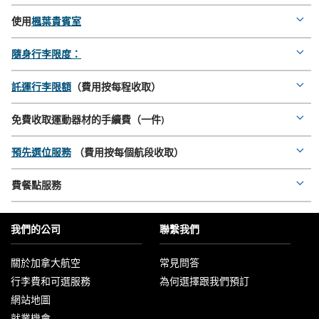
deta
使用
楓葉貴賓室
Mor
deta
隨身行李限度：
Mor
deta
託運行李限額
（費用按每程收取）
Mor
deta
免費收取運動器材的手續費（一件)
Mor
deta
預先選位服務
（費用按每個航段收取）
Mor
deta
費餐點服務
Mor
deta
我們的公司
聯繫我們
關於加拿大航空
常見問答
以
行李費和可選服務
為何選擇跟我們預訂
新
視
網站地圖
窗
開
就業機會