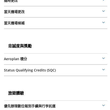
分
隨時更改
Mor
deta
當天機場更改
Mor
deta
當天機場候補
Mor
deta
忠
誠
忠
忠誠度與獎勵
度
誠
度
與
Aeroplan 積分
與
Mor
獎
獎
deta
勵
勵
Status Qualifying Credits (SQC)
Mor
deta
旅
遊
旅
旅遊體驗
體
遊
體
驗
優先辦理劃位報到手續與行李託運
驗
Mor