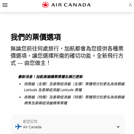
漢
跳
跳
跳
跳
跳
跳
跳
堡
登
至
至
至
至
至
至
至
導
入
主
主
內
搜
頁
網
聯
覽
或
頁
導
容
尋
脚
頁
絡
建
覽
欄
連
地
我
立
結
圖
們
Ae
帳
我們的票價選項
戶
無論您前往何處旅行，加航都會為您提供各種票
價選項，讓您選擇所需的確切功能。全新飛行方
式 — 由您做主！
最新消息！加航高端機票票種名稱已更新
商務艙（全價）及豪華經濟艙（全價）票種現分別更名為商務艙
Latitude 及豪華經濟艙 Latitude 票種
商務艙（特價）及豪華經濟艙（特價）票種現分別更名為商務艙
標準及豪華經濟艙標準票種
航空公司