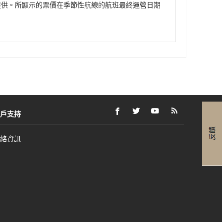
提供。所顯示的票價在季節性航線的航班最終運營日期
戶支持
FACEBOOK
以
外
TWITTER
以
外
YOUTUBE
以
外
RSS
以
外
(開
新
部
(開
新
部
(開
新
部
FEEDS
新
部
啟
視
網
啟
視
網
啟
視
網
(開
視
網
絡資訊
新
窗
站
新
窗
站
新
窗
站
啟
窗
站
視
開
可
視
開
可
視
開
可
新
開
可
窗)
啟
能
窗)
啟
能
窗)
啟
能
視
啟
能
不
不
不
窗)
不
符
符
符
符
合
合
合
合
無
無
無
無
障
障
障
障
礙
礙
礙
礙
指
指
指
指