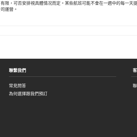
開
外
開
外
目有限，可否安排視具體情况而定。某些航班可能不會在一週中的每一天
啟
部
啟
部
公司運營。
新
網
新
網
視
站
視
站
窗
可
窗
可
能
能
不
不
符
符
合
合
無
無
障
障
礙
礙
聯繫我們
客
指
指
南
南
常見問答
聯
和/
和/
為何選擇跟我們預訂
或
或
未
未
遵
遵
守
守
我
我
們
們
的
的
語
語