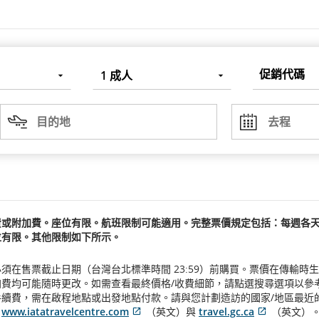
促
1
成人
銷
代
碼
目
出
的
發
目的地
去程
地
日
期
費或附加費。座位有限。航班限制可能適用。完整票價規定包括：每週各
位有限。其他限制如下所示。
須在售票截止日期（台灣台北標準時間 23:59）前購買。票價在傳輸
可能隨時更改。如需查看最終價格/收費細節，請點選搜尋選項以參考預訂流程，
續費，需在啟程地點或出發地點付款。請與您計劃造訪的國家/地區最近
：
www.iatatravelcentre.com
（英文）與
travel.gc.ca
（英文）