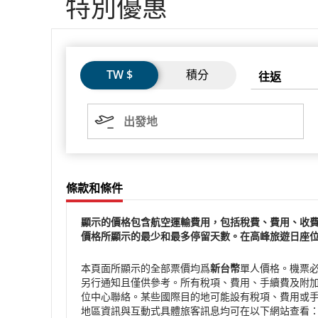
特別優惠
顯
示
航
票
往
按
航
TW $
積分
的
往返
班
價
返
下
班
類
Enter
加
出
型
鍵
發
出發地
拿
以
地
開
有
大
啟，
效
日
使
航
期
條款和條件
用
格
式：
箭
空
兩
條
條
顯示的價格包含航空運輸費用，包括稅費、費用、收
頭
位
價格所顯示的最少和最多停留天數。在高峰旅遊日座
航
款
款
鍵
數
和
和
日
切
班
期、
條
條
本頁面所顯示的全部票價均爲
新台幣
單人價格。機票必
換
兩
另行通知且僅供參考。所有稅項、費用、手續費及附加費均
件
件
選
位
狀
位中心聯絡。某些國際目的地可能設有稅項、費用或手
數
項。
月
地區資訊與互動式具體旅客訊息均可在以下網站查看
態。