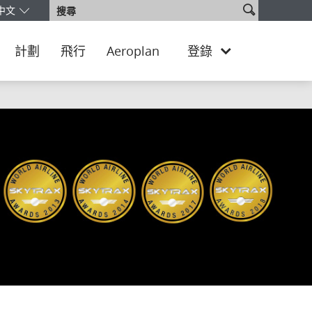
搜
搜
中文
擇您的版本和語言。您目前正使用 Taiwan, China Traditional Chines
尋
尋
網
站
計劃
飛行
Aeroplan
登錄