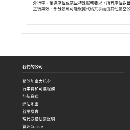
份，
外行李、預選座位或某些特殊服務要求。所有座位數
然
之後無效。部分航班可能根據代碼共享而由其他航空
後
原
完
整
定
四
位
和
數
年
份，
預
每
項
計
請
使
出
用
我們的公司
斜
線
發
或
關於加拿大航空
空
以
及
行李費和可選服務
格
新
分
視
加航貨運
隔。
窗
抵
以
例
開
網站地圖
新
如，
啟
視
達
就業機會
2016
窗
以
年
開
現代奴役法案聲明
新
時
9
以
啟
視
管理Cookie
月
新
窗