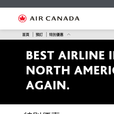
跳
跳
跳
跳
跳
跳
跳
至
至
至
至
至
至
至
主
主
內
搜
頁
網
聯
頁
導
容
尋
脚
頁
絡
覽
欄
連
地
我
結
圖
們
依
首頁
預訂
特別優惠
照
航
線
或
航
班
號
碼