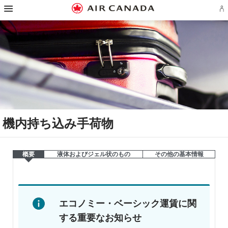
ス
ス
ス
ス
ス
ス
ス
ア
キ
キ
キ
キ
キ
キ
キ
エ
ッ
ッ
ッ
ッ
ッ
ッ
ッ
ロ
プ
プ
プ
プ
プ
プ
プ
プ
し
し
し
し
し
し
し
ラ
て
て
て
て
て
て
て
ン
ホ
主
主
検
フ
サ
お
ア
ー
要
要
索
ッ
イ
問
カ
ム
コ
コ
フ
タ
ト
い
ウ
ペ
ン
ン
ィ
ー
マ
合
ン
ー
テ
テ
ー
リ
ッ
わ
ト
ジ
ン
ン
ル
ン
プ
せ
の
へ
ツ
ツ
ド
ク
へ
先
サ
へ
へ
へ
へ
へ
イ
ン
機内持ち込み手荷物
イ
ン
ま
た
は
概要
液体およびジェル状のもの
その他の基本情報
作
成
機
概
概
内
要
要
持
エコノミー・ベーシック運賃に関
ち
込
する重要なお知らせ
み