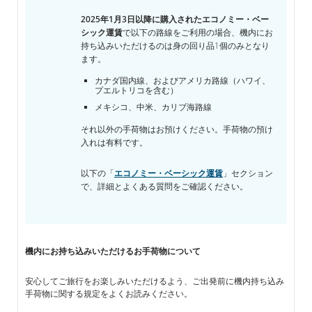
手
荷
2025年1月3日以降に購入されたエコノミー・ベー
物
シック運賃
で以下の路線をご利用の場合、機内にお
持ち込みいただけるのは身の回り品1個のみとなり
ます。
カナダ国内線、およびアメリカ路線（ハワイ、
プエルトリコを含む）
メキシコ、中米、カリブ海路線
それ以外の手荷物はお預けください。手荷物の預け
入れは有料です。
以下の「
エコノミー・ベーシック運賃
」セクション
で、詳細とよくある質問をご確認ください。
機内にお持ち込みいただけるお手荷物について
安心してご旅行をお楽しみいただけるよう、ご出発前に機内持ち込み
手荷物に関する規定をよくお読みください。