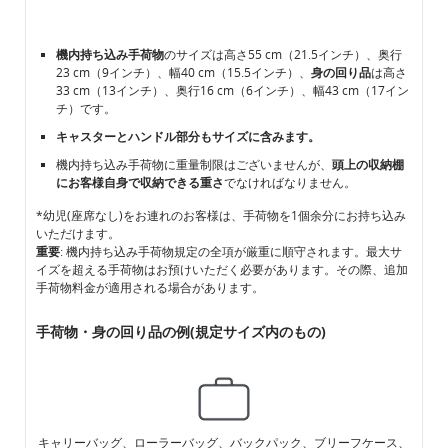
機内持ち込み手荷物
のサイズは高さ55 cm（21.5インチ）、奥行
23 cm（9インチ）、幅40 cm（15.5インチ）、
身の回り品
は高さ
33 cm（13インチ）、奥行16 cm（6インチ）、幅43 cm（17イン
チ）です。
キャスターとハンドル部分もサイズに含みます。
機内持ち込み手荷物に重量制限はございませんが、
頭上の収納棚
にお客様自身で収納できる重さ
でなければなりません。
*幼児(座席なし)をお連れのお客様は、手荷物を1個余分にお持ち込み
いただけます。
重要
: 機内持ち込み手荷物規定の全項が厳重に順守されます。最大サ
イズを超える手荷物はお預けいただく必要があります。その際、追加
手荷物料金が適用される場合があります。
手荷物・身の回り品の例(規定サイズ内のもの)
キャリーバッグ、ローラーバッグ、バックパック、ブリーフケース、