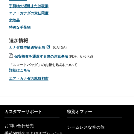
手荷物の遅延または破損
エア・カナダの責任限度
危険品
特殊な手荷物
追加情報
カナダ航空輸送安全局
(CATSA)
新
ア
保安検査を通過する際の注意事項
(PDF、676 KB)
し
ク
PDF
い
セ
「スマートバッグ」のお持ち込みについて
フ
ウ
シ
詳細はこちら
ァ
ィ
ビ
イ
ン
リ
エア・カナダの就航都市
ル
ド
テ
を
ウ
ィ
開
で
ガ
く
開
イ
く
ド
ラ
カスタマーサポート
特別オファー
イ
ン
お問い合わせ先
や
シームレスな空の旅
新
言
手荷物料金およびオプションサ