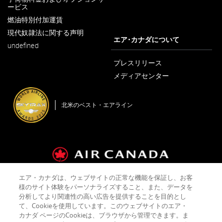
し
語
ービス
新
い
義
し
ウ
燃油特別付加運賃
新
い
ィ
務
し
ウ
ン
現代奴隷法に関する声明
を
い
新
ィ
エア･カナダについて
ド
満
ウ
undefined
し
ン
ウ
た
ィ
い
ド
で
し
ン
ウ
プレスリリース
ウ
開
ド
て
ィ
で
く
メディアセンター
ウ
い
ン
開
新
で
な
ド
く
し
開
ウ
い
い
く
で
可
北米のベスト・エアライン
ウ
開
能
ィ
く
ン
性
ド
が
ウ
あ
で
る
開
外
く
部
サ
エア・カナダは、ウェブサイトの正常な機能を保証し、お客
運送約款およびタリフ
会社概要
プライバシーポリシー
イ
様のサイト体験をパーソナライズすること、また、データを
ト。
クッキーポリシー
ご利用規約
分析してより関連性の高い広告を提供することを目的とし
て、Cookieを使用しています。このウェブサイトのエア・
カナダ ページのCookieは、ブラウザから管理できます。ま