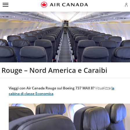
Salti
Salta
Salta
Salti
Salta
Salta
Salta
alla
alla
al
al
ai
alla
alla
E
homepage
navigazione
contenuto
campo
link
mappa
sezione
l'
principale
di
a
del
contatti
o
ricerca
piè
sito
cr
di
u
pagina
c
A
Rouge – Nord America e Caraibi
Viaggi con Air Canada Rouge sul Boeing 737 MAX 8?
Visualizza
la
cabina di classe Economica
.