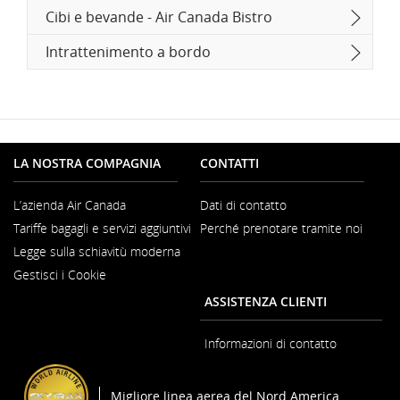
Cibi e bevande - Air Canada Bistro
Intrattenimento a bordo
LA NOSTRA COMPAGNIA
CONTATTI
L’azienda Air Canada
Dati di contatto
Si
Tariffe bagagli e servizi aggiuntivi
Perché prenotare tramite noi
apre
in
Legge sulla schiavitù moderna
una
Si
nuova
Gestisci i Cookie
apre
finestra
in
ASSISTENZA CLIENTI
una
nuova
finestra
Informazioni di contatto
Migliore linea aerea del Nord America