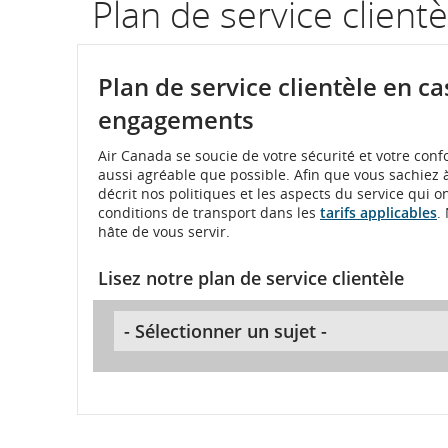
Plan de service clientè
numéro
de
Plan de service clientèle en ca
vol.
engagements
Renseignements
Air Canada se soucie de votre sécurité et votre co
aussi agréable que possible. Afin que vous sachiez 
sur
décrit nos politiques et les aspects du service qui o
conditions de transport dans les
tarifs applicables
.
les
hâte de vous servir.
heures
Lisez notre plan de service clientèle
de
départ
et
d’arrivée
prévues,