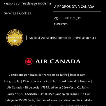
Rapport sur l’esclavage moderne
À PROPOS D'AIR CANADA
S'ouvre
Gérer Les Cookies
dans
une
Agents de voyages
nouvelle
Carrières
fenêtre
S'ouvre
dans
une
Meilleur transporteur aérien en Amérique du Nord
nouvelle
fenêtre
Conditions générales de transport et Tarifs
Impressum
Loi grenelle
Plan de service clientèle
Conditions d'utilisation
Air Canada - Siège social : 7373, bd de la Côte-Vertu O., Saint-
Laurent (QC) CANADA, H4Y 1H4Air Canada en France : 14 rue
Lafayette 75009 Paris, France (adresse postale – pas d’accueil du