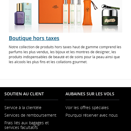
Boutique hors taxes
Notre collection de produits hors taxes haut de gamme comprend les
parfums les plus vendus, les bijoux et les montres de designer, les
produits indispensables de beauté et de soins pour la peau ainsi que
les alcools les plus fins et les collations gourmet.
SOUTIEN AU CLIENT
AUBAINES SUR LES VOLS
Service à la clientèle
Voir les offres spéciales
S'ouvre
Services de remboursement
Pourquoi réserver avec nous
dans
une
Frais liés aux bagages et
nouvelle
services facultatifs
fenêtre