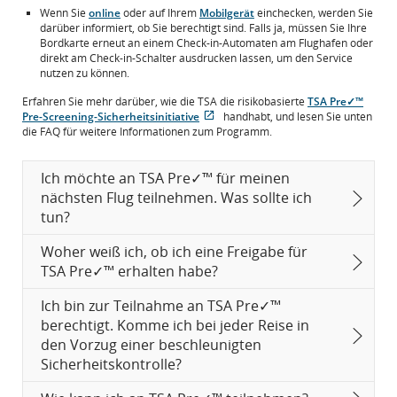
Wenn Sie
online
oder auf Ihrem
Mobilgerät
einchecken, werden Sie
darüber informiert, ob Sie berechtigt sind. Falls ja, müssen Sie Ihre
Bordkarte erneut an einem Check-in-Automaten am Flughafen oder
direkt am Check-in-Schalter ausdrucken lassen, um den Service
nutzen zu können.
Erfahren Sie mehr darüber, wie die TSA die risikobasierte
TSA Pre✓™
Pre-Screening-Sicherheitsinitiative
handhabt, und lesen Sie unten
Wird
Externe
die FAQ für weitere Informationen zum Programm.
in
Website,
neuem
die
Fenster
möglicherweise
Ich möchte an TSA Pre✓™ für meinen
geöffnet
nicht
nächsten Flug teilnehmen. Was sollte ich
den
tun?
Zugangsrichtlinien
und/oder
Sprachpraferenzen
Woher weiß ich, ob ich eine Freigabe für
entspricht.
TSA Pre✓™ erhalten habe?
Ich bin zur Teilnahme an TSA Pre✓™
berechtigt. Komme ich bei jeder Reise in
den Vorzug einer beschleunigten
Sicherheitskontrolle?