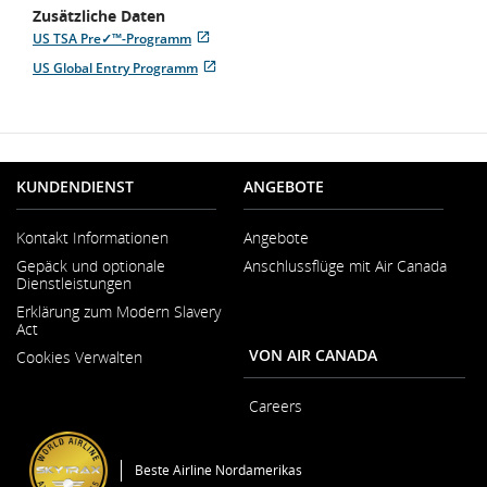
Zusätzliche Daten
US TSA Pre✓™-Programm
Wird
Externe
US Global Entry Programm
in
Website,
Wird
Externe
neuem
die
in
Website,
Fenster
möglicherweise
neuem
die
geöffnet
nicht
Fenster
möglicherweise
den
geöffnet
nicht
Zugangsrichtlinien
den
und/oder
KUNDENDIENST
ANGEBOTE
Zugangsrichtlinien
Sprachpraferenzen
und/oder
entspricht.
Sprachpraferenzen
Kontakt Informationen
Angebote
entspricht.
Wird
Gepäck und optionale
Anschlussflüge mit Air Canada
in
Dienstleistungen
neuem
Fenster
Erklärung zum Modern Slavery
geöffnet
Act
Wird
VON AIR CANADA
Cookies Verwalten
in
neuem
Fenster
Careers
geöffnet
Wird
in
neuem
Beste Airline Nordamerikas
Fenster