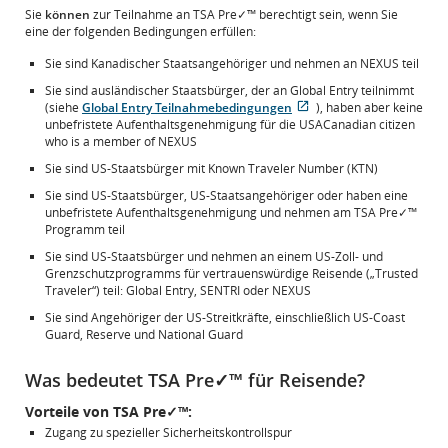
Sie
können
zur Teilnahme an TSA Pre✓™ berechtigt sein, wenn Sie
eine der folgenden Bedingungen erfüllen:
Sie sind Kanadischer Staatsangehöriger und nehmen an NEXUS teil
Sie sind ausländischer Staatsbürger, der an Global Entry teilnimmt
(siehe
Global Entry Teilnahmebedingungen
), haben aber keine
Wird
Externe
unbefristete Aufenthaltsgenehmigung für die USACanadian citizen
in
Website,
who is a member of NEXUS
neuem
die
Sie sind US-Staatsbürger mit Known Traveler Number (KTN)
Fenster
möglicherweise
geöffnet
nicht
Sie sind US-Staatsbürger, US-Staatsangehöriger oder haben eine
den
unbefristete Aufenthaltsgenehmigung und nehmen am TSA Pre✓™
Zugangsrichtlinien
Programm teil
und/oder
Sie sind US-Staatsbürger und nehmen an einem US-Zoll- und
Sprachpraferenzen
Grenzschutzprogramms für vertrauenswürdige Reisende („Trusted
entspricht.
Traveler“) teil: Global Entry, SENTRI oder NEXUS
Sie sind Angehöriger der US-Streitkräfte, einschließlich US-Coast
Guard, Reserve und National Guard
Was bedeutet TSA Pre✓™ für Reisende?
Vorteile von TSA Pre✓™:
Zugang zu spezieller Sicherheitskontrollspur