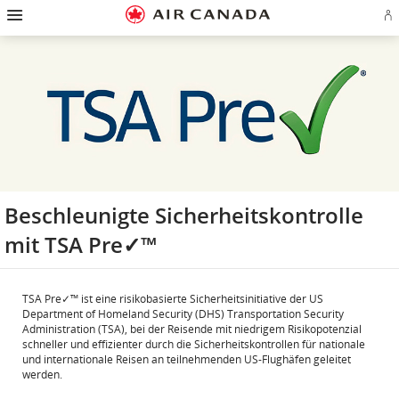
Zur
Zur
Zu
Zum
Zu
Zur
Zu
A
Startseite
Hauptnavigation
Inhalten
Suchfeld
Links
Sitemap
Kontakt
od
springen
springen
springen
springen
in
springen
springen
Ae
der
Ko
Fußzeile
er
springen
Beschleunigte Sicherheitskontrolle
mit TSA Pre✓™
TSA Pre✓™ ist eine risikobasierte Sicherheitsinitiative der US
Department of Homeland Security (DHS) Transportation Security
Administration (TSA), bei der Reisende mit niedrigem Risikopotenzial
schneller und effizienter durch die Sicherheitskontrollen für nationale
und internationale Reisen an teilnehmenden US-Flughäfen geleitet
werden.