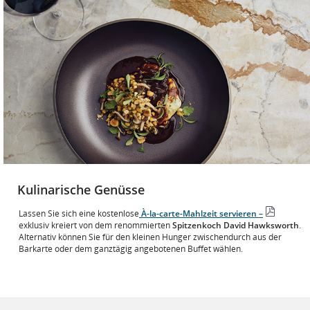
Kulinarische Genüsse
Lassen Sie sich eine kostenlose
À-la-carte-Mahlzeit servieren –
Ouvrir
exklusiv kreiert von dem renommierten
Spitzenkoch David Hawksworth
.
le
Alternativ können Sie für den kleinen Hunger zwischendurch aus der
fichier
Barkarte oder dem ganztägig angebotenen Buffet wählen.
PDF