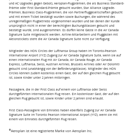
und AC Upgrades gegen Gebot), Aeroplan-Flugprämien, die als Business Standard-
Prämie oder First Standard-Prämie gebucht wurden, Star Alliance Upgrade-
Prämien, Business Class-Flugprämien, die von Partnerfluggesellschaften gebucht
und mit einem Ticket bestätigt wurden sowie Buchungen, die während des
unregelmäßigen Flugbetriebs vorgenommen wurden und bei denen der Kunde
ursprünglich nicht in einer der berechtigten Buchungsklassen gebucht und
bestätigt wurde, sind ausgenommen. Es dürfen keine Gäste in die Air Canada
Signature Suite mitgebracht werden. Airline-Mitarbeitern und Fluggästen mit
Aktionstickets steht die Air Canada Signature Suite nicht zur Verfügung.
Mitglieder des HON Circles der Lufthansa Group haben im Toronto-Pearson
International Airport (YYZ) Zugang zur Air Canada Signature Suite, wenn sie auf
einen internationalen Flug mit Air Canada, Air Canada Rouge, Air Canada
Express, Lufthansa, Swiss, Austrian Airlines, Brussels Airlines oder Air Dolomiti
gebucht sind (unabhängig von der Beförderungsklasse). Mitglieder des HON
Circles können zudem kostenlos einen Gast, der auf den gleichen Flug gebucht
ist, sowie Kinder unter 2 Jahren mitbringen.
Passagiere, die in der First Class auf einem von Lufthansa oder Swiss
durchgeführten internationalen Flug reisen. Ein kostenloser Gast, der auf den
gleichen Flug gebucht ist, sowie Kinder unter 2 Jahren sind erlaubt.
First Class-Passagiere von Emirates haben ebenfalls Zugang zur Air Canada
Signature Suite im Toronto Pearson International Airport (YYZ), wenn sie mit
einem von Emirates durchgeführten Flug reisen.
®
Aeroplan ist eine registrierte Marke von Aeroplan Inc.