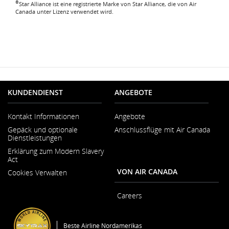
®
Star Alliance ist eine registrierte Marke von Star Alliance, die von Air
Canada unter Lizenz verwendet wird.
KUNDENDIENST
ANGEBOTE
Kontakt Informationen
Angebote
Wird
Gepäck und optionale
Anschlussflüge mit Air Canada
in
Dienstleistungen
neuem
Fenster
Erklärung zum Modern Slavery
geöffnet
Act
Wird
VON AIR CANADA
Cookies Verwalten
in
neuem
Fenster
Careers
geöffnet
Wird
in
neuem
Beste Airline Nordamerikas
Fenster