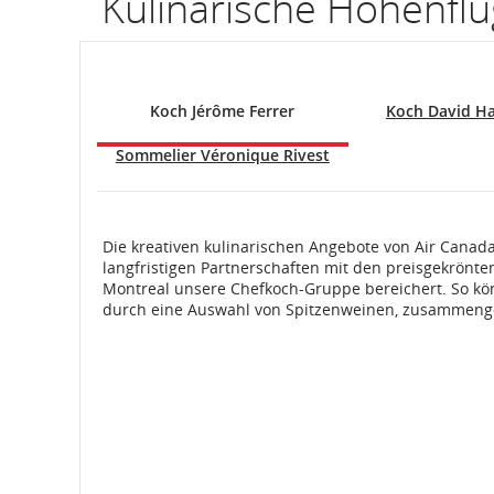
Kulinarische Höhenfl
Informationen
zu
Koch Jérôme Ferrer
Koch David H
geplanten
Sommelier Véronique Rivest
und
geschätzten
Abflug-
Die kreativen kulinarischen Angebote von Air Canada
langfristigen Partnerschaften mit den preisgekrönt
und
Montreal unsere Chefkoch-Gruppe bereichert. So kön
durch eine Auswahl von Spitzenweinen, zusammenge
Ankunftszeiten,
Verspätungen
und
Stornierungen.