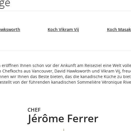
üge
awksworth
Koch Vikram Vij
Koch Masak
 eröffnen Ihnen schon vor der Ankunft am Reiseziel eine Welt vol
en Chefkochs aus Vancouver, David Hawksworth und Vikram Vij, freu
nen wir Ihnen das Beste bieten, das die kanadische Küche zu biete
stellt von der führenden kanadischen Sommelière Véronique Rive
CHEF
Jérôme Ferrer