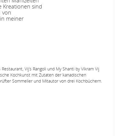
ften Mahlzeiten
e Kreationen sind
d von
in meiner
s Restaurant, Vij’s Rangoli und My Shanti by Vikram Vij
ndische Kochkunst mit Zutaten der kanadischen
prüfter Sommelier und Mitautor von drei Kochbüchern.