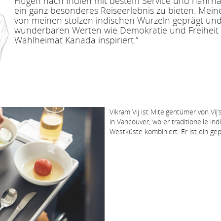
Flügen nach Indien mit bestem Service und nahrha
ein ganz besonderes Reiseerlebnis zu bieten. Mein
von meinen stolzen indischen Wurzeln geprägt un
wunderbaren Werten wie Demokratie und Freiheit 
Wahlheimat Kanada inspiriert.“
Vikram Vij ist Miteigentümer von Vij’
in Vancouver, wo er traditionelle i
Westküste kombiniert. Er ist ein ge