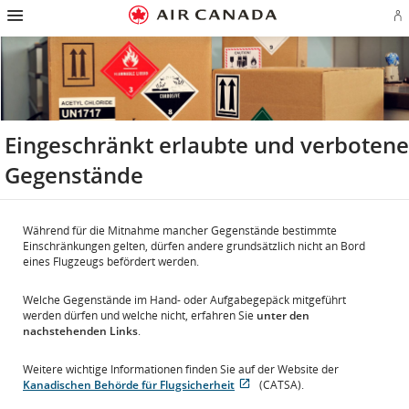
Zur
Zur
Zu
Zum
Zu
Zur
Zu
A
Startseite
Hauptnavigation
Inhalten
Suchfeld
Links
Sitemap
Kontakt
od
springen
springen
springen
springen
in
springen
springen
Ae
der
Ko
Fußzeile
er
springen
Eingeschränkt erlaubte und verbotene
Gegenstände
Während für die Mitnahme mancher Gegenstände bestimmte
Einschränkungen gelten, dürfen andere grundsätzlich nicht an Bord
eines Flugzeugs befördert werden.
Welche Gegenstände im Hand- oder Aufgabegepäck mitgeführt
werden dürfen und welche nicht, erfahren Sie
unter den
nachstehenden Links
.
Weitere wichtige Informationen finden Sie auf der Website der
Kanadischen Behörde für Flugsicherheit
(CATSA).
Wird
Externe