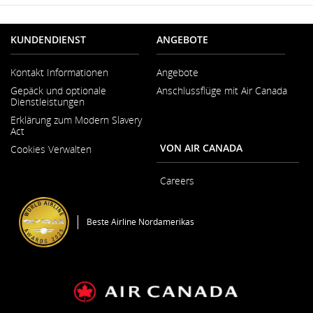
KUNDENDIENST
ANGEBOTE
Kontakt Informationen
Angebote
Wird
Gepäck und optionale
Anschlussflüge mit Air Canada
in
Dienstleistungen
neuem
Fenster
Erklärung zum Modern Slavery
geöffnet
Act
Wird
VON AIR CANADA
Cookies Verwalten
in
neuem
Fenster
Careers
geöffnet
Wird
in
neuem
Beste Airline Nordamerikas
Fenster
geöffnet