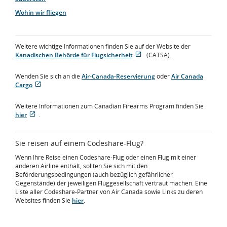
Wohin wir fliegen
Weitere wichtige Informationen finden Sie auf der Website der
Kanadischen Behörde für Flugsicherheit
(CATSA).
Wird
Externe
in
Website,
Wenden Sie sich an die
Air-Canada-Reservierung
oder
Air Canada
neuem
die
Cargo
Fenster
möglicherweise
Wird
Externe
geöffnet
nicht
in
Website,
den
Weitere Informationen zum Canadian Firearms Program finden Sie
neuem
die
Zugangsrichtlinien
hier
.
Fenster
möglicherweise
Wird
Externe
und/oder
geöffnet
nicht
in
Website,
Sprachpraferenzen
den
neuem
die
entspricht.
Sie reisen auf einem Codeshare-Flug?
Zugangsrichtlinien
Fenster
möglicherweise
und/oder
geöffnet
nicht
Wenn Ihre Reise einen Codeshare-Flug oder einen Flug mit einer
Sprachpraferenzen
den
anderen Airline enthält, sollten Sie sich mit den
entspricht.
Zugangsrichtlinien
Beförderungsbedingungen (auch bezüglich gefährlicher
und/oder
Gegenstände) der jeweiligen Fluggesellschaft vertraut machen. Eine
Sprachpraferenzen
Liste aller Codeshare-Partner von Air Canada sowie Links zu deren
entspricht.
Websites finden Sie
hier
.