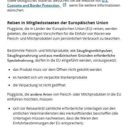
sowie biologisches Material. Besuchen Sie die Website von
U.S.
Customs and Border Protection,
wenn Sie weitere Informationen
Externe
wünschen.
Website,
die
Reisen in Mitgliedsstaaten der Europäischen Union
möglicherweise
Fluggäste, die in Länder der Europäischen Union (EU) reisen, werden
nicht
gebeten, die strengen Vorschriften für die Einfuhr von Waren wie
den
Fleisch- und Milchprodukten zum persönlichen Verbrauch zu beachten.
Zugangsrichtlinien
und/oder
Sprachpraferenzen
Bestimmte Fleisch- und Milchprodukte, wie
Säuglingsmilchpulver,
entspricht.
Säuglingsnahrung und aus medizinischen Gründen erforderliche
Spezialnahrung
, dürfen in die EU eingeführt werden, vorausgesetzt:
das Produkt muss vor dem Öffnen nicht gekühlt werden
es handelt sich um verpackte Markenprodukte
die Verpackung ist nicht geöffnet
Fluggäste, die
andere Arten
von Fleisch- oder Milchprodukten in die EU
einführen möchten, müssen:
sich vor Reiseantritt sämtliche erforderliche Unterlagen von den
amtlichen Veterinärdiensten des Herkunftslandes beschaffen (die
Unterlagen müssen nachweisen, dass die Waren den
Einfuhrbestimmungen der EU entsprechen);