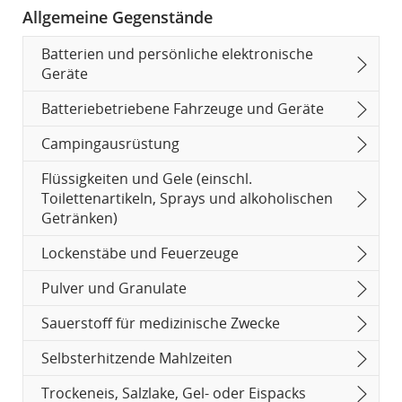
in
Website,
Allgemeine Gegenstände
neuem
die
Fenster
möglicherweise
geöffnet
nicht
Batterien und persönliche elektronische
den
Geräte
Zugangsrichtlinien
und/oder
Batteriebetriebene Fahrzeuge und Geräte
Sprachpraferenzen
entspricht.
Campingausrüstung
Flüssigkeiten und Gele (einschl.
Toilettenartikeln, Sprays und alkoholischen
Getränken)
Lockenstäbe und Feuerzeuge
Pulver und Granulate
Sauerstoff für medizinische Zwecke
Selbsterhitzende Mahlzeiten
Trockeneis, Salzlake, Gel- oder Eispacks