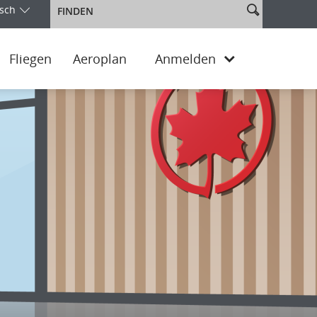
Website
sch
Finden
e Ihre Ausgabe und Sprache aus. Sie befinden sich aktuell in der
durchsuche
Fliegen
Aeroplan
Anmelden