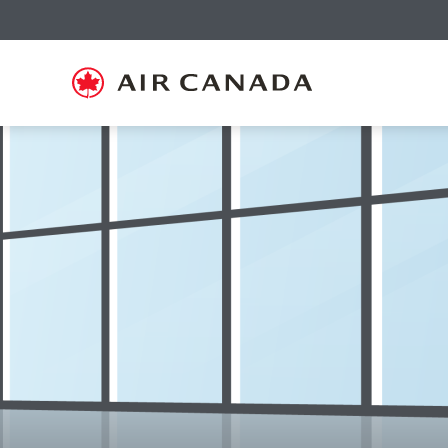
Zur
Zur
Zu
Zum
Zu
Zur
Zu
Startseite
Hauptnavigation
Inhalten
Suchfeld
Links
Sitemap
Kontakt
springen
springen
springen
springen
in
springen
springen
der
Fußzeile
springen