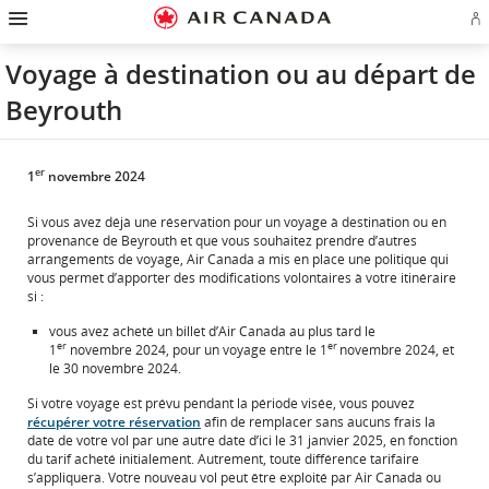
Passez
Passer
Passer
Passez
Passer
Passer
Passer
Ou
à
à
au
au
aux
au
à
u
la
la
contenu
champ
liens
plan
Pour
se
page
navigation
de
en
du
nous
Voyage à destination ou au départ de
o
d'accueil
principale
recherche
bas
site
joindre
cr
de
Beyrouth
u
page
c
Aé
er
1
novembre 2024
Si vous avez déjà une réservation pour un voyage à destination ou en
provenance de Beyrouth et que vous souhaitez prendre d’autres
arrangements de voyage, Air Canada a mis en place une politique qui
vous permet d’apporter des modifications volontaires à votre itinéraire
si :
vous avez acheté un billet d’Air Canada au plus tard le
er
er
1
novembre 2024, pour un voyage entre le 1
novembre 2024, et
le 30 novembre 2024.
Si votre voyage est prévu pendant la période visée, vous pouvez
récupérer votre réservation
afin de remplacer sans aucuns frais la
date de votre vol par une autre date d’ici le 31 janvier 2025, en fonction
du tarif acheté initialement. Autrement, toute différence tarifaire
s’appliquera. Votre nouveau vol peut être exploité par Air Canada ou