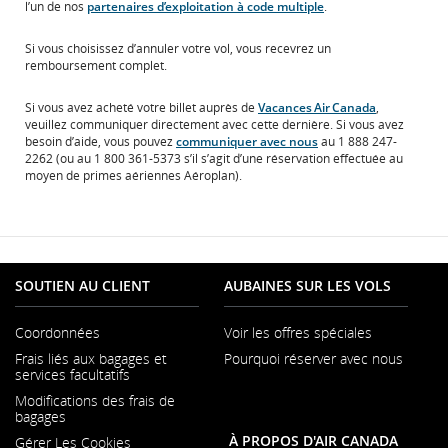
l’un de nos
partenaires d’exploitation à code multiple
.
Si vous choisissez d’annuler votre vol, vous recevrez un
remboursement complet.
Si vous avez acheté votre billet auprès de
Vacances
Air
Canada
,
veuillez communiquer directement avec cette dernière. Si vous avez
besoin d’aide, vous pouvez
communiquer avec nous
au 1 888 247-
2262 (ou au 1 800 361-5373 s’il s’agit d’une réservation effectuée au
moyen de primes aériennes Aéroplan).
SOUTIEN AU CLIENT
AUBAINES SUR LES VOLS
Coordonnées
Voir les offres spéciales
S'ouvre
Frais liés aux bagages et
Pourquoi réserver avec nous
dans
S'ouvr
services facultatifs
une
dans
nouvelle
Modifications des frais de
une
fenêtre
bagages
nouvel
fenêtr
À PROPOS D'AIR CANADA
Gérer Les Cookies