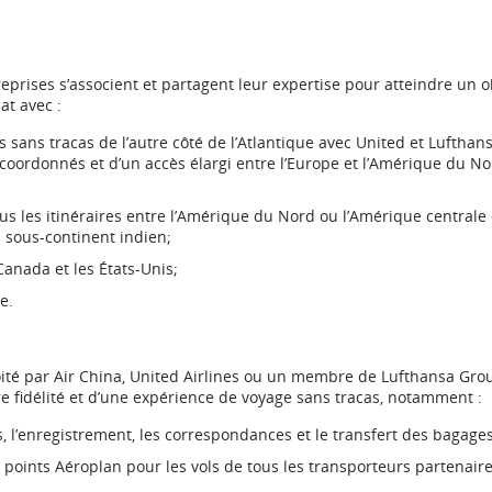
les
retards
eprises s’associent et partagent leur expertise pour atteindre un o
t
t avec :
et
 sans tracas de l’autre côté de l’Atlantique avec United et Lufthan
er
es coordonnés et d’un accès élargi entre l’Europe et l’Amérique du No
les
es
annulations.
us les itinéraires entre l’Amérique du Nord ou l’Amérique centrale 
u sous-continent indien;
ibilité
Canada et les États-Unis;
e.
nces
iques.
loité par Air China, United Airlines ou un membre de Lufthansa Gro
e fidélité et d’une expérience de voyage sans tracas, notamment :
 l’enregistrement, les correspondances et le transfert des bagages
points Aéroplan pour les vols de tous les transporteurs partenaire