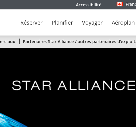
Fran
Accessibilité
Sélectionn
Réserver
Planifier
Voyager
Aéroplan
État
erciaux
Partenaires Star Alliance / autres partenaires d’exploi
des
vols
d’Air
Canada
par
liaison
ou
par