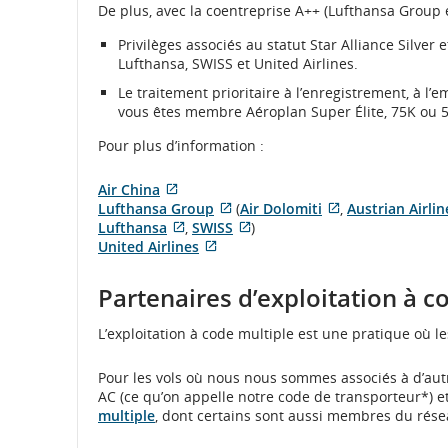
De plus, avec la coentreprise A++ (Lufthansa Group et
Privilèges associés au statut Star Alliance Silver 
Lufthansa, SWISS et United Airlines.
Le traitement prioritaire à l’enregistrement, à l’
vous êtes membre Aéroplan Super Élite, 75K ou 50
Pour plus d’information :
Air China
Site
Lufthansa Group
(
Air Dolomiti
,
Austrian Airlin
Web
Site
Site
Lufthansa
,
SWISS
)
externe
Site
Web
Site
Web
United Airlines
qui
Web
Site
externe
Web
externe
pourrait
externe
Web
qui
externe
qui
Partenaires d’exploitation à c
ne
qui
externe
pourrait
qui
pourrait
pas
pourrait
qui
ne
pourrait
ne
L’exploitation à code multiple est une pratique où l
respecter
ne
pourrait
pas
ne
pas
les
pas
ne
respecter
pas
respecter
directives
respecter
pas
les
respecter
les
Pour les vols où nous nous sommes associés à d’au
en
les
respecter
directives
les
directives
AC (ce qu’on appelle notre code de transporteur*) et
matière
directives
les
en
directives
en
multiple
, dont certains sont aussi membres du résea
d’accessibilité
en
directives
matière
en
matière