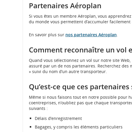
ou
matière
en
d’accessibilité
matière
d’accessibilité
Partenaires Aéroplan
les
d’accessibilité
matière
ou
d’accessibilité
ou
préférences
ou
d’accessibilité
les
ou
les
Si vous êtes un membre Aéroplan, vous apprendrez a
linguistiques.
les
ou
préférences
les
préférences
du monde vous permettent d’accumuler facilement de
préférences
les
linguistiques.
préférences
linguistiques.
linguistiques.
préférences
linguistiques.
En savoir plus sur
linguistiques.
nos partenaires Aéroplan
.
Comment reconnaître un vol ex
Quand vous sélectionnez un vol sur notre site Web,
assuré par un de nos partenaires. Recherchez des 
» suivi du nom d’un autre transporteur.
Qu’est-ce que ces partenaires 
Même si nous faisons tout en notre possible pour ha
coentreprises, n’oubliez pas que chaque transporteu
suivants :
Délais d’enregistrement
Bagages, y compris les éléments particuliers