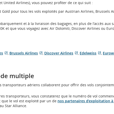
 United Airlines), vous pouvez profiter de ce qui suit :
et Gold pour tous les vols exploités par Austrian Airlines, Brussels Ai
embarquement et à la livraison des bagages, en plus de l’accès aux s
K et que vous voyagez avec Air Dolomiti, Discover Airlines ou Eur
es
,
Brussels Airlines
,
Discover Airlines
,
Edelweiss
,
Eurow
Site
Site
Site
Site
Web
Web
Web
Web
externe
externe
externe
extern
qui
qui
qui
qui
ode multiple
pourrait
pourrait
pourrait
pourrai
ne
ne
ne
ne
es transporteurs aériens collaborent pour offrir des vols conjointem
pas
pas
pas
pas
respecter
respecter
respecter
respect
les
les
les
les
tres transporteurs, vous constaterez que le numéro de vol commen
directives
directives
directives
directi
 que le vol est exploité par un de
nos partenaires d’exploitation à
en
en
en
en
u Star Alliance.
matière
matière
matière
matièr