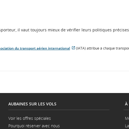
orteur, il vaut toujours mieux de vérifier leurs politiques précises
ociation du transport aérien international
(IATA) attribue à chaque transpo
Site
Web
externe
qui
pourrait
ne
pas
respecter
les
directives
en
AUBAINES SUR LES VOLS
À
matière
d’accessibilité
ou
Voir les offres spéciales
M
les
Pourquoi réserver avec nous
préférences
La