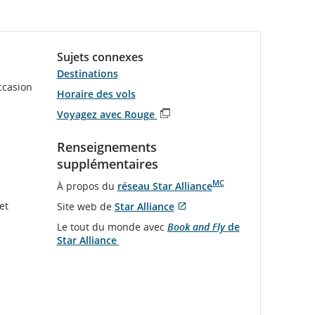
Sujets connexes
Destinations
ccasion
Horaire des vols
Voyagez avec Rouge
S'ouvre
dans
Renseignements
une
supplémentaires
nouvelle
fenêtre
MC
À propos du
réseau Star Alliance
et
Site web de
Star Alliance
S'ouvre
Site
Le tout du monde avec
Book and Fly
de
dans
Web
Star Alliance
une
externe
nouvelle
qui
fenêtre
pourrait
ne
pas
respecter