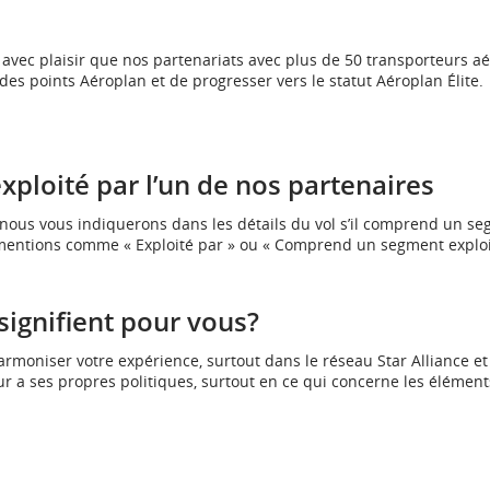
d’accessibilité
d’accessibilité
d’accessibilité
d’access
ou
ou
ou
ou
les
les
les
les
vec plaisir que nos partenariats avec plus de 50 transporteurs aé
préférences
préférences
préférences
préfér
s points Aéroplan et de progresser vers le statut Aéroplan Élite.
linguistiques.
linguistiques.
linguistiques.
linguis
ploité par l’un de nos partenaires
 nous vous indiquerons dans les détails du vol s’il comprend un s
mentions comme « Exploité par » ou « Comprend un segment exploi
signifient pour vous?
rmoniser votre expérience, surtout dans le réseau Star Alliance et
r a ses propres politiques, surtout en ce qui concerne les élément