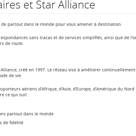
res et Star Alliance
numéro
de
s de partout dans le monde pour vous amener à destination.
vol.
espondances sans tracas et de services simplifiés, ainsi que de l’o
s de route.
Renseignements
sur
les
lliance, créé en 1997. Le réseau vise à améliorer continuellement
ode de vie.
heures
nsporteurs aériens d’Afrique, d’Asie, d’Europe, d’Amérique du Nord 
de
e ce qui suit :
départ
et
ons partout dans le monde
 de fidélité
d’arrivée
prévues,