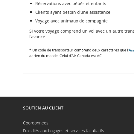
Réservations avec bébés et enfants
Clients ayant besoin d’une assistance
Voyage avec animaux de compagnie
Si votre voyage comprend un vol avec un autre transp
l’avance.
* Un code de transporteur comprend deux caractères que l’
Ass
aérien du monde. Celui d’Air Canada est AC.
SOUTIEN AU CLIENT
Coordonnées
S'ouvre
Frais liés aux bagages et services facultatifs
dans