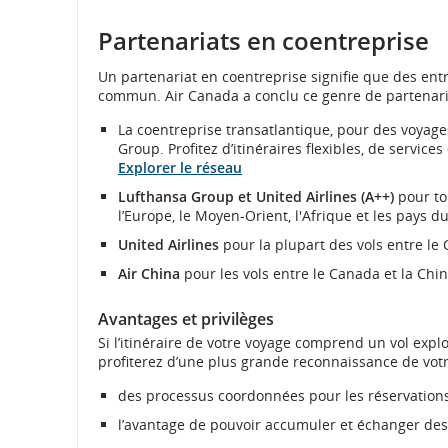
Site
Web
Partenariats en coentreprise
externe
qui
Un partenariat en coentreprise signifie que des entr
pourrai
commun. Air Canada a conclu ce genre de partenaria
ne
pas
La coentreprise transatlantique, pour des voyages
respect
Group. Profitez d’itinéraires flexibles, de servic
les
Explorer le réseau
directiv
en
Lufthansa Group et United Airlines (A++)
pour to
matière
l’Europe, le Moyen-Orient, l'Afrique et les pays d
d’access
United Airlines
pour la plupart des vols entre le 
ou
les
Air China
pour les vols entre le Canada et la Chin
préfére
linguist
Avantages et privilèges
Si l’itinéraire de votre voyage comprend un vol exp
profiterez d’une plus grande reconnaissance de votr
des processus coordonnées pour les réservations,
l’avantage de pouvoir accumuler et échanger des 