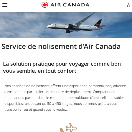
Passez
Ou
Passer
à
u
à
la
Passer
se
la
page
au
o
navigation
d'accueil
contenu
cr
Passez
principale
u
au
c
champ
Aé
de
Passer
recherche
Service de nolisement d’Air Canada
aux
liens
en
bas
Passer
de
Passer
au
La solution pratique pour voyager comme bon
page
à
plan
Pour
vous semble, en tout confort
du
nous
site
joindre
Nos services de nolisement offrent une expérience personnalisée, adaptée
à vos besoins particuliers en matière de déplacement. Comptant des
destinations partout dans le monde et une multitude d'appareils nolisables
disponibles, proposant de 50 à 450 sièges, nous sommes prêts à vous
transporter où et quand vous le voulez.