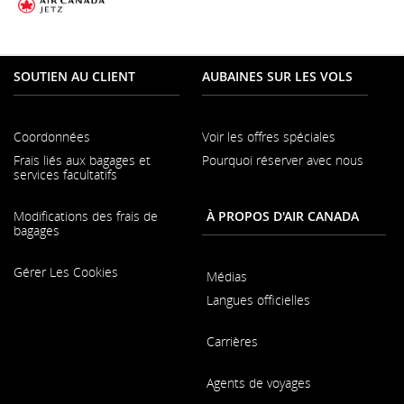
SOUTIEN AU CLIENT
AUBAINES SUR LES VOLS
Coordonnées
Voir les offres spéciales
S'ouvre
Frais liés aux bagages et
Pourquoi réserver avec nous
dans
S'ouvr
services facultatifs
une
dans
nouvelle
une
fenêtre
nouvel
Modifications des frais de
À PROPOS D'AIR CANADA
fenêtr
bagages
Gérer Les Cookies
Médias
S'ouvre
Langues officielles
dans
S'ouvre
une
dans
nouvelle
une
Carrières
fenêtre
S'ouvre
nouvelle
dans
fenêtre
une
Agents de voyages
nouvelle