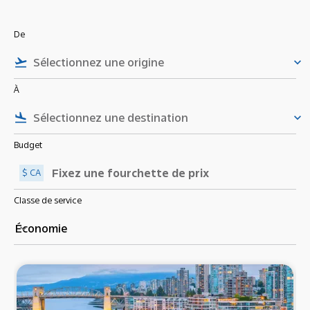
De
flight_takeoff
keyboard_arrow_down
À
flight_land
keyboard_arrow_down
Budget
$ CA
Classe de service
Économie
keyboard_arrow_down