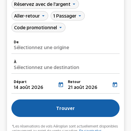
Réservez avec de l'argent
arrow_drop_down
Aller-retour
1 Passager
arrow_drop_down
arrow_drop_down
Code promotionnel
arrow_drop_down
De
Sélectionnez une origine
À
Sélectionnez une destination
Départ
Retour
today
today
14 août 2026
21 août 2026
Trouver
†Les réservations de vols Aéroplan sont actuellement disponibles
uniquement au point de vente canadien.
En savoir plus
.