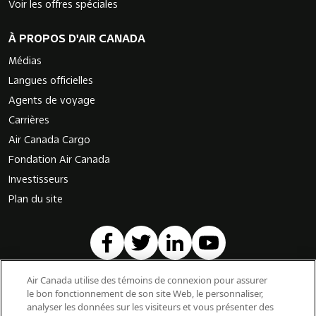
Voir les offres spéciales
À PROPOS D'AIR CANADA
Médias
Langues officielles
Agents de voyage
Carrières
Air Canada Cargo
Fondation Air Canada
Investisseurs
Plan du site
Air Canada utilise des témoins de connexion pour assurer
le bon fonctionnement de son site Web, le personnaliser,
Vols vers pays/région
Vols vers villes
|
|
analyser les données sur les visiteurs et vous présenter des
Vols pays/région à pays/région
Vols villes à villes
|
|