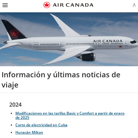
Ir
Omitir
Omitir
Ir
Omitir
Omitir
Omitir
In
a
y
y
a
y
y
y
se
página
pasar
pasar
campo
pasar
pasar
pasar
o
de
a
al
de
a
al
a
cr
inicio
la
contenido
búsqueda
los
mapa
Contáctenos
cu
pantalla
vínculos
del
d
de
del
sitio
Ae
navegación
pie
principal
de
página
Información y últimas noticias de
viaje
2024
Modificaciones en las tarifas Basic y Comfort a partir de enero
de 2025
Corte de electricidad en Cuba
Huracán Milton