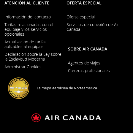
ATENCIÓN AL CLIENTE
OFERTA ESPECIAL
Información del contacto
Oferta especial
Se
Tarifas relacionadas con el
Servicios de conexión de Air
abre
equipaje y los servicios
Canada
en
opcionales
una
ventana
Actualización de tarifas
nueva
aplicables al equipaje
SOBRE AIR CANADA
Declaración sobre la Ley sobre
la Esclavitud Moderna
Se
Agentes de viajes
Administrar Cookies
abre
Carreras profesionales
en
Se
una
abre
ventana
en
nueva
La mejor aerolínea de Norteamérica
una
ventana
nueva