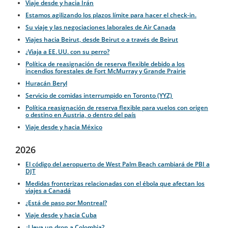
Viaje desde y hacia Irán
Estamos agilizando los plazos límite para hacer el check-in.
Su viaje y las negociaciones laborales de Air Canada
Viajes hacia Beirut, desde Beirut o a través de Beirut
¿Viaja a EE. UU. con su perro?
Política de reasignación de reserva flexible debido a los
incendios forestales de Fort McMurray y Grande Prairie
Huracán Beryl
Servicio de comidas interrumpido en Toronto (YYZ)
Política reasignación de reserva flexible para vuelos con origen
o destino en Austria, o dentro del país
Viaje desde y hacia México
2026
El código del aeropuerto de West Palm Beach cambiará de PBI a
DJT
Medidas fronterizas relacionadas con el ébola que afectan los
viajes a Canadá
¿Está de paso por Montreal?
Viaje desde y hacia Cuba
¿Lleva un dron a Colombia?