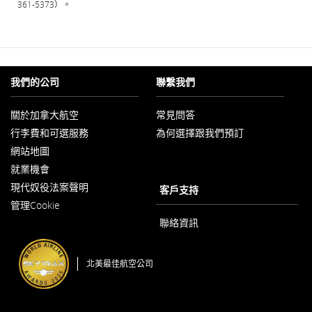
361-5373）。
我們的公司
聯繫我們
關於加拿大航空
常見問答
以
行李費和可選服務
為何選擇跟我們預訂
新
視
網站地圖
窗
開
就業機會
以
啟
現代奴役法案聲明
新
客戶支持
以
視
管理Cookie
新
窗
視
開
聯絡資訊
窗
啟
開
啟
北美最佳航空公司