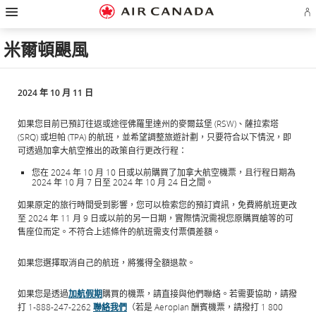
漢
跳
跳
跳
跳
跳
跳
跳
堡
登
至
至
至
至
至
至
至
導
入
主
主
內
搜
頁
網
聯
覽
或
頁
導
容
尋
脚
頁
絡
米爾頓颶風
建
覽
欄
連
地
我
立
結
圖
們
Ae
帳
戶
2024 年 10 月 11 日
如果您目前已預訂往返或途徑佛羅里達州的麥爾茲堡 (RSW)、薩拉索塔
(SRQ) 或坦帕 (TPA) 的航班，並希望調整旅遊計劃，只要符合以下情況，即
可透過加拿大航空推出的政策自行更改行程：
您在 2024 年 10 月 10 日或以前購買了加拿大航空機票，且行程日期為
2024 年 10 月 7 日至 2024 年 10 月 24 日之間。
如果原定的旅行時間受到影響，您可以檢索您的預訂資訊，免費將航班更改
至 2024 年 11 月 9 日或以前的另一日期，實際情況需視您原購買艙等的可
售座位而定。不符合上述條件的航班需支付票價差額。
如果您選擇取消自己的航班，將獲得全額退款。
如果您是透過
加航假期
購買的機票，請直接與他們聯絡。若需要協助，請撥
打 1-888-247-2262
聯絡我們
（若是 Aeroplan 酬賓機票，請撥打 1 800