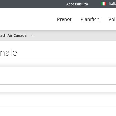
Ital
Accessibilità
Selezioni
Prenoti
Pianifichi
Vol
o
atti Air Canada
onale
ada
a