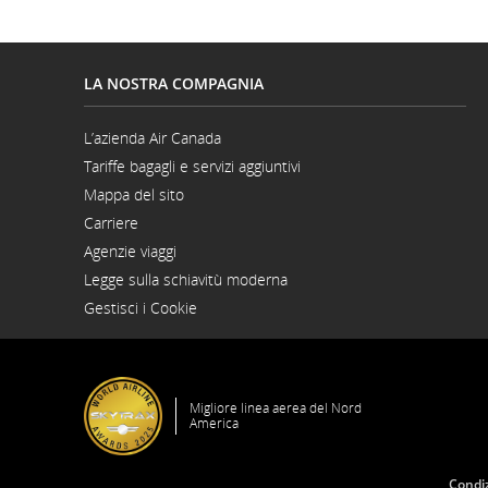
num
di
LA NOSTRA COMPAGNIA
volo
L’azienda Air Canada
Si
Info
Tariffe bagagli e servizi aggiuntivi
apre
in
Mappa del sito
su
una
nuova
Carriere
Si
finestra
orari
Agenzie viaggi
apre
in
Legge sulla schiavitù moderna
di
una
Si
nuova
Gestisci i Cookie
apre
part
finestra
in
una
nuova
e
finestra
di
Migliore linea aerea del Nord
America
arri
Condiz
previ