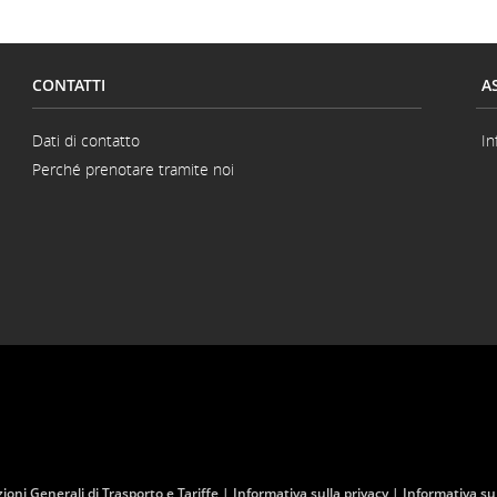
ero
CONTATTI
A
.
Dati di contatto
In
rmazioni
Perché prenotare tramite noi
enza
vo
ioni Generali di Trasporto e Tariffe
Informativa sulla privacy
Informativa su
sti