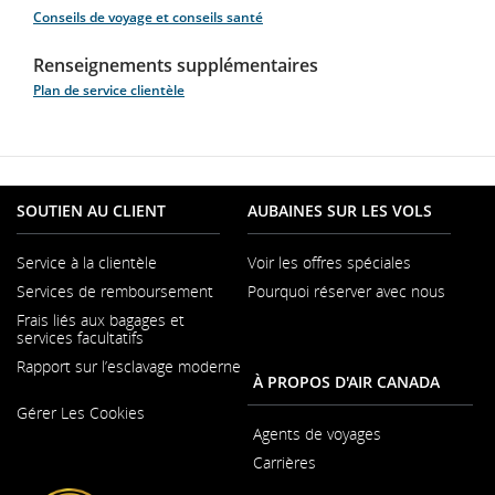
Conseils de voyage et conseils santé
Renseignements supplémentaires
Plan de service clientèle
SOUTIEN AU CLIENT
AUBAINES SUR LES VOLS
Service à la clientèle
Voir les offres spéciales
S'ouvre
Services de remboursement
Pourquoi réserver avec nous
dans
une
Frais liés aux bagages et
nouvelle
services facultatifs
fenêtre
Rapport sur l’esclavage moderne
À PROPOS D'AIR CANADA
S'ouvre
Gérer Les Cookies
dans
une
Agents de voyages
nouvelle
Carrières
fenêtre
S'ouvre
dans