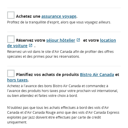
Achetez une
assurance voyage
.
Profitez de la tranquillité d'esprit, alors que vous voyagez ailleurs.
Réservez votre
séjour hôtelier
et votre
location
S'ouvre
Site
de voiture
.
S'ouvre
Site
dans
Web
Réservez un vol dans le site d'Air Canada afin de profiter des offres
dans
Web
une
externe
spéciales et des primes pour les réservations.
une
externe
nouvelle
qui
nouvelle
qui
fenêtre
pourrait
fenêtre
pourrait
ne
Planifiez vos achats de produits
Bistro Air Canada
et
ne
pas
hors taxes
.
pas
respecter
Achetez à l'avance des bons Bistro Air Canada et commandez à
respecter
les
l'avance des produits hors taxes pour votre prochain vol international,
les
directives
ou bien attendez et faites votre choix à bord.
directives
en
en
matière
N'oubliez pas que tous les achats effectués à bord des vols d'Air
matière
d’accessibilité
Canada et d'Air Canada Rouge ainsi que des vols d'Air Canada Express
d’accessibilité
ou
exploités par Jazz doivent être effectués par carte de crédit
ou
les
uniquement.
les
préférences