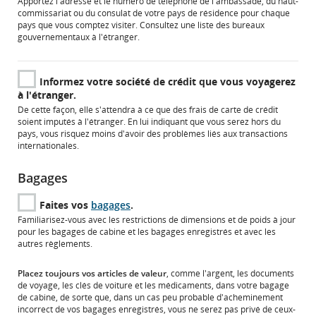
Apportez l'adresse et le numéro de téléphone de l'ambassade, du haut-
linguistiques.
les
commissariat ou du consulat de votre pays de résidence pour chaque
directives
pays que vous comptez visiter. Consultez une liste des
bureaux
en
S'ouvre
gouvernementaux à l'étranger
.
matière
dans
d’accessibilité
une
ou
nouvelle
Informez votre société de crédit que vous voyagerez
les
fenêtre
à l'étranger.
préférences
linguistiques.
De cette façon, elle s'attendra à ce que des frais de carte de crédit
soient imputés à l'étranger. En lui indiquant que vous serez hors du
pays, vous risquez moins d'avoir des problèmes liés aux transactions
internationales.
Bagages
Faites vos
bagages
.
Familiarisez-vous avec les restrictions de dimensions et de poids à jour
pour les bagages de cabine et les bagages enregistrés et avec les
autres règlements.
Placez toujours vos articles de valeur
, comme l'argent, les documents
de voyage, les clés de voiture et les médicaments, dans votre bagage
de cabine, de sorte que, dans un cas peu probable d'acheminement
incorrect de vos bagages enregistrés, vous ne serez pas privé de ceux-