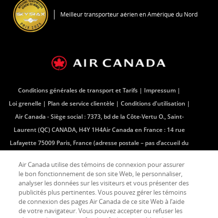
une
Meilleur transporteur aérien en Amérique du Nord
nouvelle
fenêtre
Conditions générales de transport et Tarifs
Impressum
Loi grenelle
Plan de service clientèle
Conditions d'utilisation
Air Canada - Siège social : 7373, bd de la Côte-Vertu O., Saint-
Laurent (QC) CANADA, H4Y 1H4Air Canada en France : 14 rue
Lafayette 75009 Paris, France (adresse postale – pas d’accueil du
public)Centre téléphonique - France : 33 (0) 825 880 881
Air Canada utilise des témoins de connexion pour assurer
Air Canada en France : 14 rue Lafayette 75009 Paris, France
le bon fonctionnement de son site Web, le personnaliser,
(adresse postale â pas dâ accueil du public)
analyser les données sur les visiteurs et vous présenter des
publicités plus pertinentes. Vous pouvez gérer les témoins
de connexion des pages Air Canada de ce site Web à l’aide
de votre navigateur. Vous pouvez accepter ou refuser les
Facebook
S'ouvre
Site
Twitter
S'ouvre
Site
YouTube
S'ouvre
Site
Flux
S'ouvre
Site