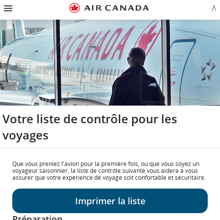
Passez
Passer
Passer
Passez
Passer
Passer
Passer
Ou
à
à
au
au
aux
au
à
u
la
la
contenu
champ
liens
plan
Pour
se
page
navigation
de
en
du
nous
o
d'accueil
principale
recherche
bas
site
joindre
cr
de
u
page
c
Aé
Votre liste de contrôle pour les
voyages
Que vous preniez l'avion pour la première fois, ou que vous soyez un
voyageur saisonnier, la liste de contrôle suivante vous aidera à vous
assurer que votre expérience de voyage soit confortable et sécuritaire.
Imprimer la liste
Préparation