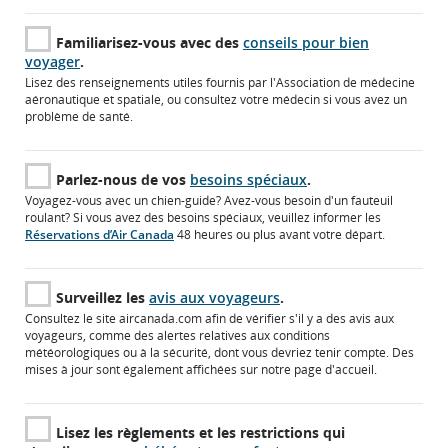
préférences
linguistiques.
linguistiques.
Familiarisez-vous avec des
conseils pour bien
voyager
.
Lisez des renseignements utiles fournis par l'Association de médecine
aéronautique et spatiale, ou consultez votre médecin si vous avez un
problème de santé.
Parlez-nous de vos
besoins spéciaux
.
Voyagez-vous avec un chien-guide? Avez-vous besoin d'un fauteuil
roulant? Si vous avez des besoins spéciaux, veuillez informer les
Réservations d’Air Canada
48 heures ou plus avant votre départ.
Surveillez les
avis aux voyageurs
.
Consultez le site aircanada.com afin de vérifier s'il y a des avis aux
voyageurs, comme des alertes relatives aux conditions
météorologiques ou à la sécurité, dont vous devriez tenir compte. Des
mises à jour sont également affichées sur notre page d'accueil.
Lisez les règlements et les restrictions qui