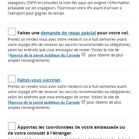
voyageurs (SIPV) et consultez la liste des pays qui exigent l'information
préalable sur les voyageurs. Fournissez votre IPV avant d'arriver à
l'aéroport pour gagner du temps.
Faites une
demande de repas spécial
pour votre vol.
Prenez un rendez-vous avec votre médecin six à huit semaines avant
votre voyage afin de recevoir les vaccins recommandés ou obligatoires,
selon les endroits que vous envisagez de visiter. Visitez le site de
l'
Agence de la santé publique du Canada
pour obtenir de plus
S'ouvre
Site
amples renseignements.
dans
Web
une
externe
nouvelle
qui
S'ouvre
Faites-vous vacciner
.
fenêtre
pourrait
dans
ne
Prenez un rendez-vous avec votre médecin six à huit semaines avant
une
pas
votre voyage afin de recevoir les vaccins recommandés ou obligatoires,
nouvelle
respecter
selon les endroits que vous envisagez de visiter. Visitez le site de
fenêtre
les
Site
l'Agence de la santé publique du Canada
pour obtenir de plus
directives
Web
amples renseignements.
en
externe
matière
qui
d’accessibilité
pourrait
Apportez les coordonnées de votre ambassade ou
ou
ne
de votre consulat à l'étranger.
les
pas
préférences
respecter