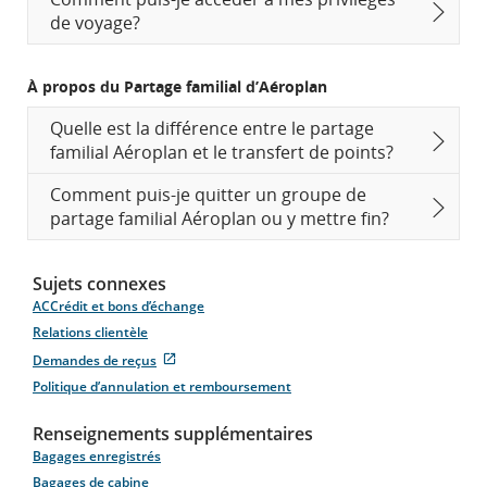
de voyage?
À propos du Partage familial d’Aéroplan
Quelle est la différence entre le partage
familial Aéroplan et le transfert de points?
Comment puis-je quitter un groupe de
partage familial Aéroplan ou y mettre fin?
Sujets connexes
ACCrédit et bons d’échange
Relations clientèle
Site
Demandes de reçus
Web
Politique d’annulation et remboursement
externe
qui
pourrait
Renseignements supplémentaires
ne
pas
Bagages enregistrés
respecter
les
Bagages de cabine