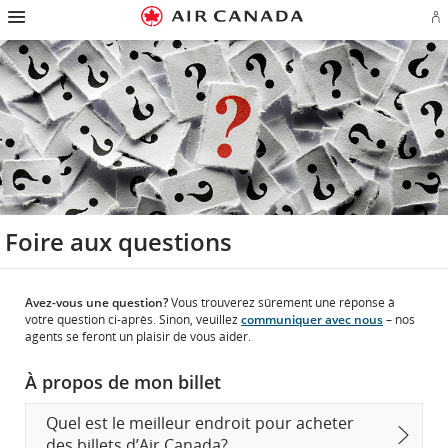
Passez
Passer
Passer
Passez
Passer
Passer
Passer
Ou
à
à
au
au
aux
au
à
u
la
la
contenu
champ
liens
plan
Pour
se
page
navigation
de
en
du
nous
o
d'accueil
principale
recherche
bas
site
joindre
cr
de
u
page
c
Aé
Foire aux questions
Avez-vous une question?
Vous trouverez sûrement une réponse à
votre question ci-après. Sinon, veuillez
communiquer avec nous
– nos
agents se feront un plaisir de vous aider.
À propos de mon billet
Quel est le meilleur endroit pour acheter
des billets d’Air Canada?