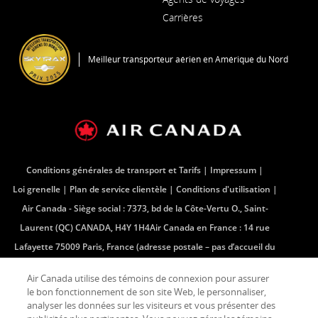
nouvelle
Carrières
fenêtre
S'ouvre
dans
une
Meilleur transporteur aérien en Amérique du Nord
nouvelle
fenêtre
Conditions générales de transport et Tarifs
Impressum
Loi grenelle
Plan de service clientèle
Conditions d'utilisation
Air Canada - Siège social : 7373, bd de la Côte-Vertu O., Saint-
Laurent (QC) CANADA, H4Y 1H4Air Canada en France : 14 rue
Lafayette 75009 Paris, France (adresse postale – pas d’accueil du
public)Centre téléphonique - France : 33 (0) 825 880 881
Air Canada utilise des témoins de connexion pour assurer
Air Canada en France : 14 rue Lafayette 75009 Paris, France
le bon fonctionnement de son site Web, le personnaliser,
(adresse postale â pas dâ accueil du public)
analyser les données sur les visiteurs et vous présenter des