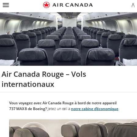
Passez
Passer
Passer
Passez
Passer
Passer
Passer
à
à
au
au
aux
au
à
O
la
la
contenu
champ
liens
plan
Pour
u
page
navigation
de
en
du
nous
se
d'accueil
principale
recherche
bas
site
joindre
o
de
cr
page
u
c
A
Air Canada Rouge – Vols
internationaux
Vous voyagez avec Air Canada Rouge à bord de notre appareil
737 MAX 8 de Boeing?
Jetez un œil à
notre cabine d’économique
.