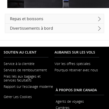
Repas et boissons
Divertissements à bord
SOUTIEN AU CLIENT
AUBAINES SUR LES VOLS
Service à la clientèle
Voir les offres spéciales
S'ouvre
Services de remboursement
Pourquoi réserver avec nous
dans
une
Frais liés aux bagages et
nouvelle
services facultatifs
fenêtre
Rapport sur l’esclavage moderne
À PROPOS D'AIR CANADA
S'ouvre
Gérer Les Cookies
dans
une
Agents de voyages
nouvelle
Carrières