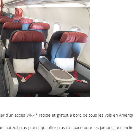
les
retards
et
les
annulations.
r d’un accès Wi-Fi* rapide et gratuit à bord de tous les vols en Améri
fauteuil plus grand, qui offre plus d’espace pour les jambes, une incli
.