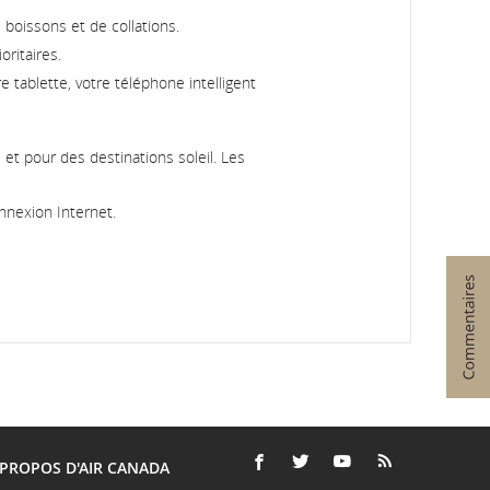
 boissons et de collations.
ritaires.
 tablette, votre téléphone intelligent
 et pour des destinations soleil. Les
onnexion Internet.
 PROPOS D'AIR CANADA
FACEBOOK
S'OUVRE
SITE
TWITTER
S'OUVRE
SITE
YOUTUBE
S'OUVRE
SITE
FLUX
S'OUVRE
SITE