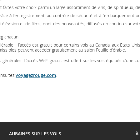
aites votre choix parmi un large assortiment de vins, de spiritueux, de
âce à l’enregistrement, au contrôle de sécurité et à l’embarquement prio
élévision et de films, dont des nouveautés, diffusés en continu sur votre
kg chacun.
érable – l’accès est gratuit pour certains vols au Canada, aux États-Unis
issibles peuvent accéder gratuitement au salon Feuille d’érable.
 générales. L’accès Wi-Fi gratuit est offert sur les vols équipés d’une c
onsultez
voyagezrouge.com
.
AUBAINES SUR LES VOLS
À