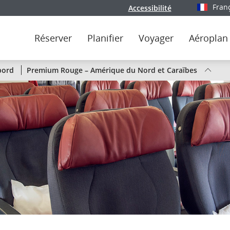
Fran
Accessibilité
Sélectionn
Réserver
Planifier
Voyager
Aéroplan
État
bord
Premium Rouge – Amérique du Nord et Caraïbes
des
vols
d’Air
Canada
par
liaison
ou
par