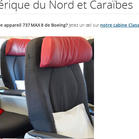
rique du Nord et Caraïbes
numéro
de
e appareil 737 MAX 8 de Boeing?
Jetez un œil sur
notre cabine Class
vol.
Renseignements
sur
les
heures
de
départ
et
d’arrivée
prévues,