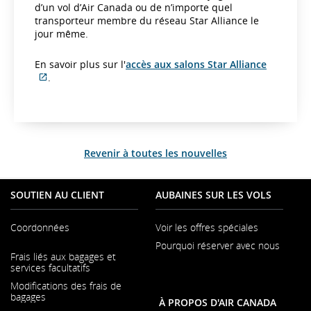
d’un vol d’Air Canada ou de n’importe quel
transporteur membre du réseau Star Alliance le
jour même.
En savoir plus sur l'
accès aux salons Star Alliance
S
.
i
t
e
W
e
Revenir à toutes les nouvelles
b
e
x
SOUTIEN AU CLIENT
AUBAINES SUR LES VOLS
t
e
r
Coordonnées
Voir les offres spéciales
n
Pourquoi réserver avec nous
S'ouvre
e
Frais liés aux bagages et
dans
q
S'ouvre
services facultatifs
une
u
dans
nouvelle
Modifications des frais de
i
une
fenêtre
bagages
nouvelle
p
À PROPOS D'AIR CANADA
fenêtre