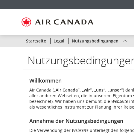
Zur
Zur
Zu
Zum
Zu
Zur
Zu
Startseite
Hauptnavigation
Inhalten
Suchfeld
Links
Sitemap
Kontakt
springen
springen
springen
springen
in
springen
springen
der
Fußzeile
springen
Status
Startseite
Legal
Nutzungsbedingungen
von
Nutzungsbedingunge
Air
Canada-
Willkommen
Flügen
Air Canada (
„Air Canada“, „wir“, „uns“, „unser“
) dan
aller anderen Webseiten, die in unserem Eigentum 
nach
bezeichnet). Wir haben uns bemüht, die
Webseite
in
als wesentliches Instrument zur Planung Ihrer Reis
Route
Annahme der Nutzungsbedingungen
oder
Die Verwendung der
Webseite
unterliegt den folge
Flugnummer.