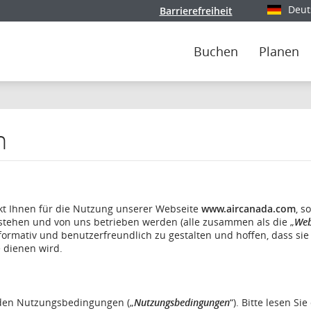
Deut
Barrierefreiheit
Wählen Si
Buchen
Planen
n
kt Ihnen für die Nutzung unserer Webseite
www.aircanada.com
, s
stehen und von uns betrieben werden (alle zusammen als die „
Web
formativ und benutzerfreundlich zu gestalten und hoffen, dass sie
e dienen wird.
nden Nutzungsbedingungen („
Nutzungsbedingungen
“). Bitte lesen Sie