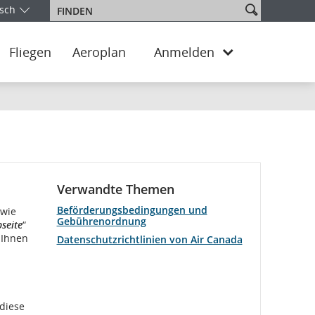
Website
sch
Finden
e Ihre Ausgabe und Sprache aus. Sie befinden sich aktuell in de
durchsuche
Fliegen
Aeroplan
Anmelden
Verwandte Themen
Beförderungsbedingungen und
owie
Gebührenordnung
seite
“
 Ihnen
Datenschutzrichtlinien von Air Canada
 diese