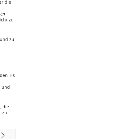
er die
gen
icht zu
rund zu
ben. Es
n und
, die
t zu