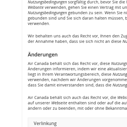
Nutzungsbedingungen
sorgfältig durch, bevor Sie die
Webseite
verwenden, gehen Sie einen Vertrag mit uns
Informationen
Nutzungsbedingungen
gebunden zu sein. Wenn Sie ni
gebunden sind und Sie sich daran halten müssen, bit
zu
verwenden.
geplanten
Wir behalten uns auch das Recht vor, Ihnen den Zu
und
der Annahme haben, dass sie sich nicht an diese
Nu
geschätzten
Änderungen
Abflug-
Air Canada behält sich das Recht vor, diese
Nutzung
Änderungen informieren, indem wir eine aktualisier
und
liegt in Ihrem Verantwortungsbereich, diese
Nutzung
verwenden, nachdem wir Änderungen vorgenommen h
Ankunftszeiten,
dass Sie damit einverstanden sind, dass die
Nutzung
Verspätungen
Air Canada behält sich auch das Recht vor, die
Webs
auf unserer
Webseite
enthalten sind oder auf die a
und
ändern oder zu beenden, mit oder ohne Bekanntma
Stornierungen.
Verlinkung