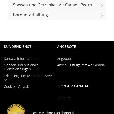
Speisen und Getränke - Air Canada Bistro
Bordunterhaltung
KUNDENDIENST
ANGEBOTE
Kontakt Informationen
Angebote
Wird
Gepäck und optionale
Anschlussflüge mit Air Canada
in
Dienstleistungen
neuem
Fenster
Erklärung zum Modern Slavery
geöffnet
Act
Wird
VON AIR CANADA
Cookies Verwalten
in
neuem
Fenster
Careers
geöffnet
Wird
in
neuem
Beste Airline Nordamerikas
Fenster