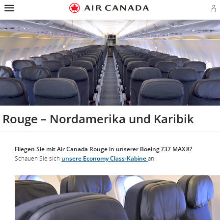
Zur
Zur
Zu
Zum
Zu
Zur
Zu
Startseite
Hauptnavigation
Inhalten
Suchfeld
Links
Sitemap
Kontakt
A
springen
springen
springen
springen
in
springen
springen
o
der
A
Fußzeile
K
springen
er
Rouge – Nordamerika und Karibik
Fliegen Sie mit Air Canada Rouge in unserer Boeing 737 MAX 8?
Schauen Sie sich
unsere Economy Class-Kabine
an.