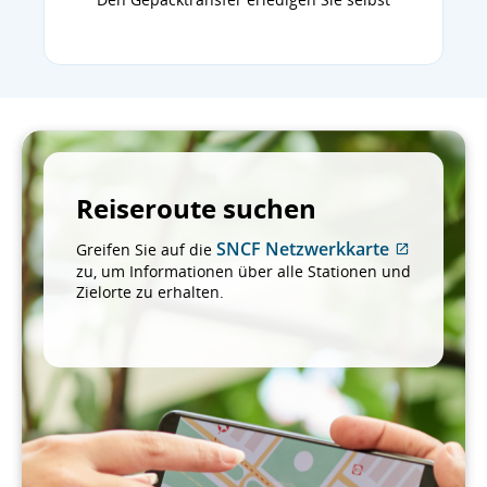
Reiseroute suchen
SNCF Netzwerkkarte
Greifen Sie auf die
Externe
zu, um Informationen über alle Stationen und
Website,
Zielorte zu erhalten.
die
mögliche
nicht
den
Zugangsri
und/oder
Sprachpr
entsprich