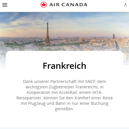
Zur
Zur
Zu
Zum
Zu
Zur
Zu
A
Startseite
Hauptnavigation
Inhalten
Suchfeld
Links
Sitemap
Kontakt
od
springen
springen
springen
springen
in
springen
springen
Ae
der
Ko
Fußzeile
er
springen
Frankreich
Dank unserer Partnerschaft mit SNCF, dem
wichtigsten Zugbetreiber Frankreichs, in
Kooperation mit AccesRail, einem IATA-
Reisepartner, können Sie den Komfort einer Reise
mit Flugzeug und Bahn in nur einer Buchung
genießen.