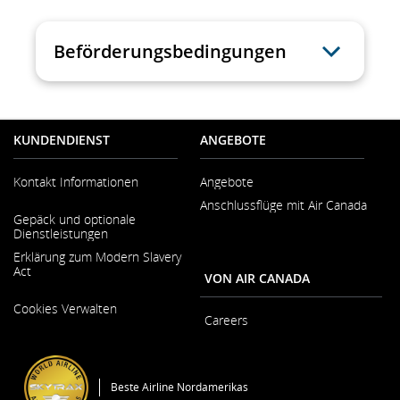
Beförderungsbedingungen
KUNDENDIENST
ANGEBOTE
Kontakt Informationen
Angebote
Anschlussflüge mit Air Canada
Wird
Gepäck und optionale
in
Dienstleistungen
neuem
Fenster
Erklärung zum Modern Slavery
geöffnet
Act
VON AIR CANADA
Wird
Cookies Verwalten
in
Careers
neuem
Fenster
Wird
geöffnet
in
neuem
Beste Airline Nordamerikas
Fenster