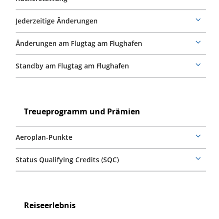
More
details
Jederzeitige Änderungen
More
details
Änderungen am Flugtag am Flughafen
More
details
Standby am Flugtag am Flughafen
More
details
Treueprogramm
und
Treueprogramm
Treueprogramm und Prämien
Prämien
und
Prämien
Aeroplan-Punkte
More
details
Status Qualifying Credits (SQC)
More
details
Reiseerlebnis
Reiseerlebnis
Reiseerlebnis