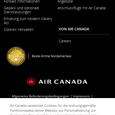
Kontakt Informationen
Angebote
Wird
Gepäck und optionale
Anschlussflüge mit Air Canada
in
Dienstleistungen
neuem
Fenster
Erklärung zum Modern Slavery
geöffnet
Act
Wird
VON AIR CANADA
Cookies Verwalten
in
neuem
Fenster
Careers
geöffnet
Wird
in
neuem
Beste Airline Nordamerikas
Fenster
geöffnet
Allgemeine Beförderungsbedingungen
Impressum
Wird
Datenschutz
Cookie-Richtlinie
Air Canada verwendet Cookies: für die ordnungsgemäße
in
Funktionsweise seiner Website, zur Personalisierung, zur
neuem