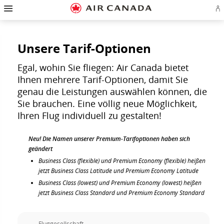
Zur
Zur
Zu
Zum
Zu
Zur
Zu
A
Startseite
Hauptnavigation
Inhalten
Suchfeld
Links
Sitemap
Kontakt
od
springen
springen
springen
springen
in
springen
springen
Ae
der
Ko
Fußzeile
er
springen
Unsere Tarif-Optionen
Egal, wohin Sie fliegen: Air Canada bietet
Ihnen mehrere Tarif-Optionen, damit Sie
genau die Leistungen auswählen können, die
Sie brauchen. Eine völlig neue Möglichkeit,
Ihren Flug individuell zu gestalten!
Neu! Die Namen unserer Premium-Tarifoptionen haben sich
geändert
Business Class (flexible) und Premium Economy (flexible) heißen
jetzt Business Class Latitude und Premium Economy Latitude
Business Class (lowest) und Premium Economy (lowest) heißen
jetzt Business Class Standard und Premium Economy Standard
Fluggesellschaft