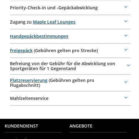
Priority-Check-in und -Gepäckabwicklung
More
details
Zugang zu
Maple Leaf Lounges
More
details
Handgepäckbestimmungen
More
details
Freigepäck
(Gebühren gelten pro Strecke)
More
details
Befreiung von der Gebühr für die Abwicklung von
More
Sportgeräten für 1 Gegenstand
details
Platzreservierung
(Gebühren gelten pro
More
Flugabschnitt)
details
Mahlzeitenservice
More
details
KUNDENDIENST
ANGEBOTE