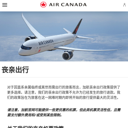
跳
跳
跳
跳
跳
跳
跳
登
至
至
至
至
至
至
至
录
主
主
内
搜
页
网
联
或
页
导
容
索
脚
页
系
创
航
栏
链
指
我
建
接
南
们
Ae
账
户
丧亲出行
对于因直系亲属临终或离世而需出行的旅客而言，加航丧亲出行政策提供了
更多选择。请注意，我们的丧亲出行政策不允许为已经发生的旅行退款。我
们的政策旨在为旅客在这一困难时期内即将开始的旅行提供最大的灵活性。
请注意，加航官网可能提供一些更优惠的机票，但此类机票灵活性低，且需
要支付额外费用和/或受到某些限制。