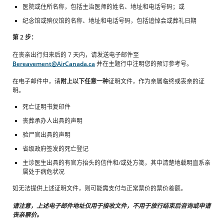
医院或住所名称，包括主治医师的姓名、地址和电话号码；或
纪念馆或殡仪馆的名称、地址和电话号码，包括追悼会或葬礼日期
第 2 步：
在丧亲出行归来后的 7 天内，请发送电子邮件至
Bereavement@AirCanada.ca
并在主题行中注明您的预订参考号。
在电子邮件中，请
附上以下任意一种
证明文件，作为亲属临终或丧亲的证
明。
死亡证明书复印件
丧葬承办人出具的声明
验尸官出具的声明
省级政府签发的死亡登记
主诊医生出具的有官方抬头的信件和/或处方笺，其中清楚地载明直系亲
属处于病危状况
如无法提供上述证明文件，则可能需支付与正常票价的票价差额。
请注意，上述电子邮件地址仅用于接收文件，不用于旅行结束后咨询或申请
丧亲票价。