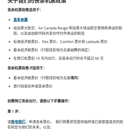
关于我们的丧亲机票政策
丧亲机票政策适用于：
直系亲属
由加拿大航空、Air Canada Rouge 和加拿大快运航空营销和承运的航
班，以及由加航代码共享合作伙伴承运的航班
标准经济舱票价、Flex 票价、Comfort 票价和 Latitude 票价
基本经济舱票价（行程目的地为北美
以外
的地区）
在预订机票后 10 天内出行，且丧亲出行时长不超过 60 天
丧亲机票政策
不
适用于：
基本经济舱票价（行程目的地为北美
境内
）
旅行结束后申请丧亲票价
如需预订丧亲出行，请按以下步骤操作：
第 1 步：
请
致电我们
，申请丧亲票价。 我们将要求您提供临终或已故家庭成员的姓
名和您与他们的关系，以及：