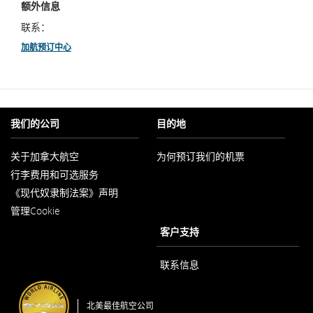
额外信息
联系：
加航预订中心
我们的公司
目的地
关于加拿大航空
为何预订我们的机票
在
行李费用和可选服务
新
窗
《现代奴隶制法案》声明
口
在
内
管理Cookie
新
打
窗
客户支持
开
口
内
打
联系信息
开
北美最佳航空公司